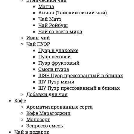
Матча
Анчан (Тайский синий чай)
Чай Матэ
Чай Ройбуш
Чай со всего мира
Иван-чай
Чай ПУЭР
Пуэр в упаковке
Пуэр весовой
Пуэр фруктовый
Смола пуэра
ШЭН Пуэр прессованный в блинах
ШУ Пуэр мини
ШУ Пуэр прессованный в блинах
Добавки для чая
Кофе
Ароматизированные сорта
Кофе Марагоджип
Моносорт
Эспрессо смесь
Чай в подарок