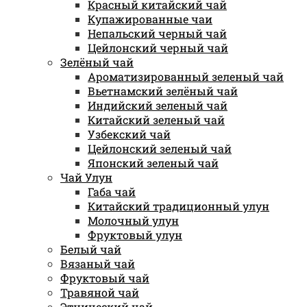
Красный китайский чай
Купажированные чаи
Непальский черный чай
Цейлонский черный чай
Зелёный чай
Ароматизированный зеленый чай
Вьетнамский зелёный чай
Индийский зеленый чай
Китайский зеленый чай
Узбекский чай
Цейлонский зеленый чай
Японский зеленый чай
Чай Улун
Габа чай
Китайский традиционный улун
Молочный улун
Фруктовый улун
Белый чай
Вязаный чай
Фруктовый чай
Травяной чай
Этнический чай