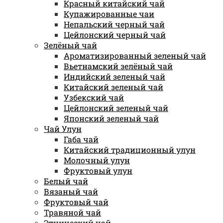
Красный китайский чай
Купажированные чаи
Непальский черный чай
Цейлонский черный чай
Зелёный чай
Ароматизированный зеленый чай
Вьетнамский зелёный чай
Индийский зеленый чай
Китайский зеленый чай
Узбекский чай
Цейлонский зеленый чай
Японский зеленый чай
Чай Улун
Габа чай
Китайский традиционный улун
Молочный улун
Фруктовый улун
Белый чай
Вязаный чай
Фруктовый чай
Травяной чай
Этнический чай