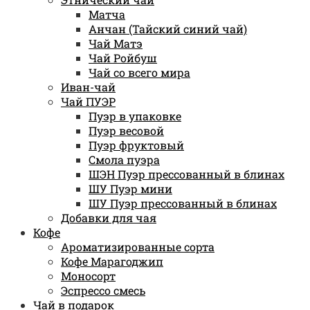
Матча
Анчан (Тайский синий чай)
Чай Матэ
Чай Ройбуш
Чай со всего мира
Иван-чай
Чай ПУЭР
Пуэр в упаковке
Пуэр весовой
Пуэр фруктовый
Смола пуэра
ШЭН Пуэр прессованный в блинах
ШУ Пуэр мини
ШУ Пуэр прессованный в блинах
Добавки для чая
Кофе
Ароматизированные сорта
Кофе Марагоджип
Моносорт
Эспрессо смесь
Чай в подарок