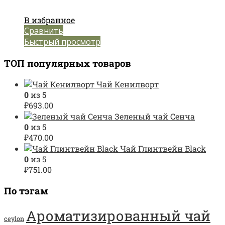
В избранное
Сравнить
Быстрый просмотр
ТОП популярных товаров
Чай Кенилворт
0
из 5
₽
693.00
Зеленый чай Сенча
0
из 5
₽
470.00
Чай Глинтвейн Black
0
из 5
₽
751.00
По тэгам
Ароматизированный чай
ceylon