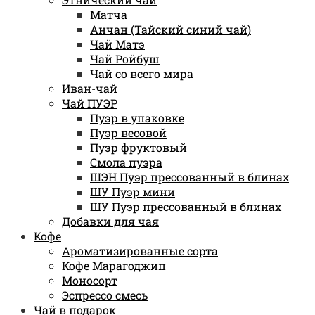
Матча
Анчан (Тайский синий чай)
Чай Матэ
Чай Ройбуш
Чай со всего мира
Иван-чай
Чай ПУЭР
Пуэр в упаковке
Пуэр весовой
Пуэр фруктовый
Смола пуэра
ШЭН Пуэр прессованный в блинах
ШУ Пуэр мини
ШУ Пуэр прессованный в блинах
Добавки для чая
Кофе
Ароматизированные сорта
Кофе Марагоджип
Моносорт
Эспрессо смесь
Чай в подарок