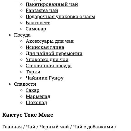
Пакетированный чай
Fantastea чай
Подарочная упаковка с чаем
Благовест
Самовар
Посуда
Аксессуары для чая
Исинская глина
Для чайной церемонии
Упаковка для чая
Стеклянная посуда
Турки
Чайники Гунфу
Сладости
Сахар
Мармелад
Шоколад
Кактус Текс Мекс
Главная
/
Чай
/
Черный чай
/
Чай с добавками
/