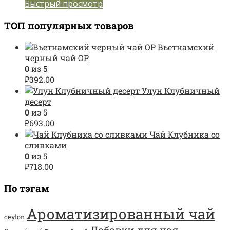
Быстрый просмотр
ТОП популярных товаров
Вьетнамский
черный чай OP
0
из 5
₽
392.00
Улун Клубничный
десерт
0
из 5
₽
693.00
Чай Клубника со
сливками
0
из 5
₽
718.00
По тэгам
Ароматизированный чай
ceylon