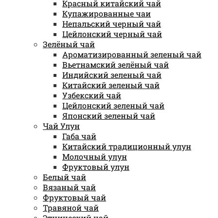
Красный китайский чай
Купажированные чаи
Непальский черный чай
Цейлонский черный чай
Зелёный чай
Ароматизированный зеленый чай
Вьетнамский зелёный чай
Индийский зеленый чай
Китайский зеленый чай
Узбекский чай
Цейлонский зеленый чай
Японский зеленый чай
Чай Улун
Габа чай
Китайский традиционный улун
Молочный улун
Фруктовый улун
Белый чай
Вязаный чай
Фруктовый чай
Травяной чай
Этнический чай