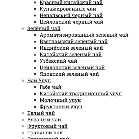
Красный китайский чай
Купажированные чаи
Непальский черный чай
Цейлонский черный чай
Зелёный чай
Ароматизированный зеленый чай
Вьетнамский зелёный чай
Индийский зеленый чай
Китайский зеленый чай
Узбекский чай
Цейлонский зеленый чай
Японский зеленый чай
Чай Улун
Габа чай
Китайский традиционный улун
Молочный улун
Фруктовый улун
Белый чай
Вязаный чай
Фруктовый чай
Травяной чай
Этнический чай