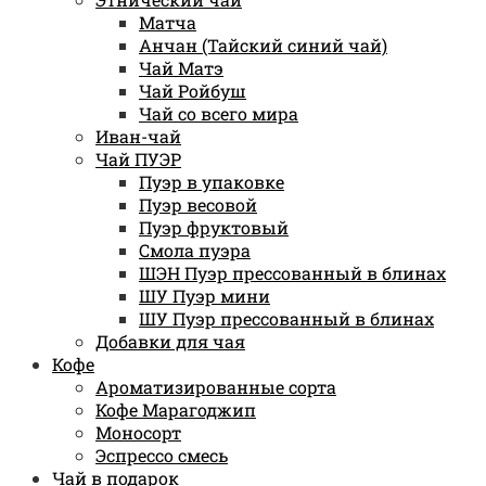
Матча
Анчан (Тайский синий чай)
Чай Матэ
Чай Ройбуш
Чай со всего мира
Иван-чай
Чай ПУЭР
Пуэр в упаковке
Пуэр весовой
Пуэр фруктовый
Смола пуэра
ШЭН Пуэр прессованный в блинах
ШУ Пуэр мини
ШУ Пуэр прессованный в блинах
Добавки для чая
Кофе
Ароматизированные сорта
Кофе Марагоджип
Моносорт
Эспрессо смесь
Чай в подарок