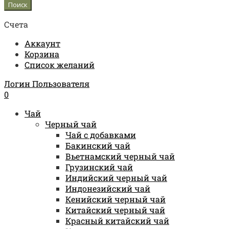
Счета
Аккаунт
Корзина
Список желаний
Логин Пользователя
0
Чай
Черный чай
Чай с добавками
Бакинский чай
Вьетнамский черный чай
Грузинский чай
Индийский черный чай
Индонезийский чай
Кенийский черный чай
Китайский черный чай
Красный китайский чай