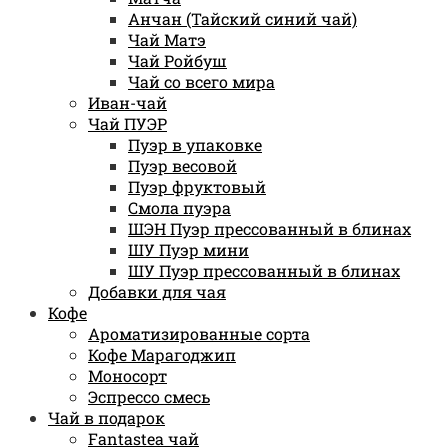
Анчан (Тайский синий чай)
Чай Матэ
Чай Ройбуш
Чай со всего мира
Иван-чай
Чай ПУЭР
Пуэр в упаковке
Пуэр весовой
Пуэр фруктовый
Смола пуэра
ШЭН Пуэр прессованный в блинах
ШУ Пуэр мини
ШУ Пуэр прессованный в блинах
Добавки для чая
Кофе
Ароматизированные сорта
Кофе Марагоджип
Моносорт
Эспрессо смесь
Чай в подарок
Fantastea чай