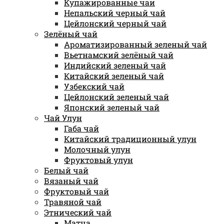
Купажированные чаи
Непальский черный чай
Цейлонский черный чай
Зелёный чай
Ароматизированный зеленый чай
Вьетнамский зелёный чай
Индийский зеленый чай
Китайский зеленый чай
Узбекский чай
Цейлонский зеленый чай
Японский зеленый чай
Чай Улун
Габа чай
Китайский традиционный улун
Молочный улун
Фруктовый улун
Белый чай
Вязаный чай
Фруктовый чай
Травяной чай
Этнический чай
Матча