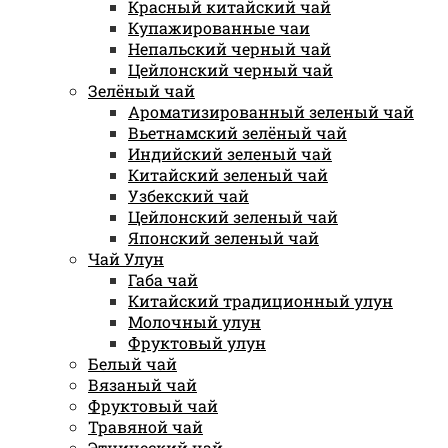
Красный китайский чай
Купажированные чаи
Непальский черный чай
Цейлонский черный чай
Зелёный чай
Ароматизированный зеленый чай
Вьетнамский зелёный чай
Индийский зеленый чай
Китайский зеленый чай
Узбекский чай
Цейлонский зеленый чай
Японский зеленый чай
Чай Улун
Габа чай
Китайский традиционный улун
Молочный улун
Фруктовый улун
Белый чай
Вязаный чай
Фруктовый чай
Травяной чай
Этнический чай