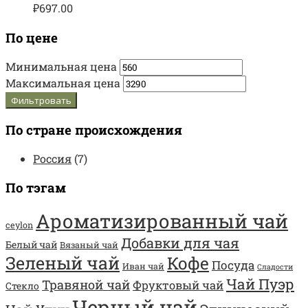
₽
697.00
По цене
Минимальная цена
Максимальная цена
Фильтровать
По стране происхождения
Россия
(7)
По тэгам
Ароматизированный чай
ceylon
Добавки для чая
Белый чай
Вязаный чай
Зеленый чай
Кофе
Посуда
Иван чай
Сладости
Чай Пуэр
Травяной чай
Фруктовый чай
Стекло
Черный чай