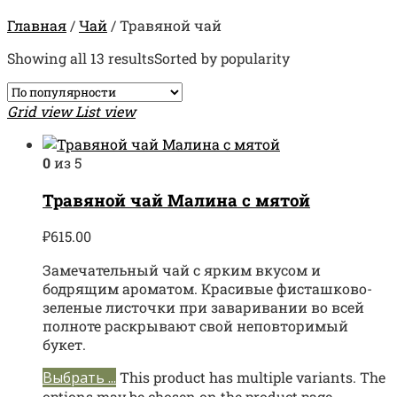
Главная
/
Чай
/
Травяной чай
Showing all 13 results
Sorted by popularity
Grid view
List view
0
из 5
Травяной чай Малина с мятой
₽
615.00
Замечательный чай с ярким вкусом и
бодрящим ароматом. Красивые фисташково-
зеленые листочки при заваривании во всей
полноте раскрывают свой неповторимый
букет.
Выбрать ...
This product has multiple variants. The
options may be chosen on the product page