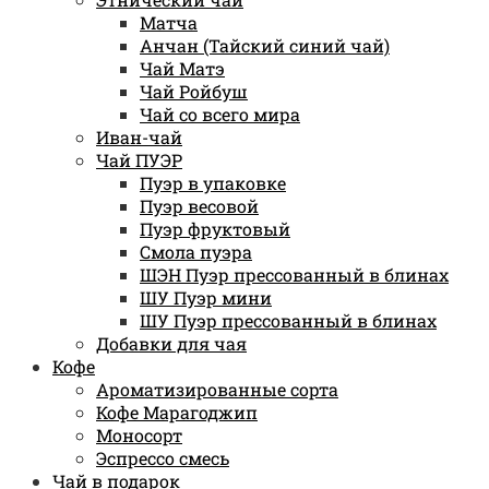
Матча
Анчан (Тайский синий чай)
Чай Матэ
Чай Ройбуш
Чай со всего мира
Иван-чай
Чай ПУЭР
Пуэр в упаковке
Пуэр весовой
Пуэр фруктовый
Смола пуэра
ШЭН Пуэр прессованный в блинах
ШУ Пуэр мини
ШУ Пуэр прессованный в блинах
Добавки для чая
Кофе
Ароматизированные сорта
Кофе Марагоджип
Моносорт
Эспрессо смесь
Чай в подарок