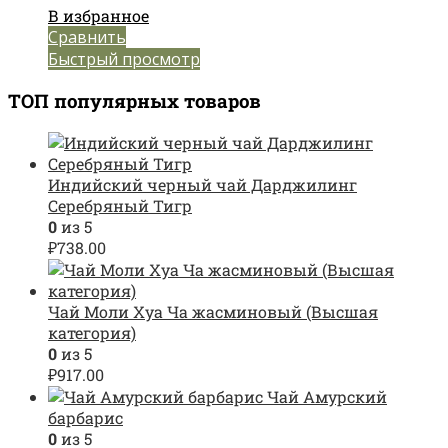
В избранное
Сравнить
Быстрый просмотр
ТОП популярных товаров
Индийский черный чай Дарджилинг
Серебряный Тигр
0
из 5
₽
738.00
Чай Моли Хуа Ча жасминовый (Высшая
категория)
0
из 5
₽
917.00
Чай Амурский
барбарис
0
из 5