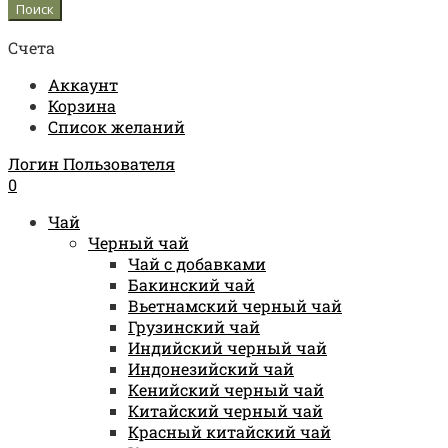
Счета
Аккаунт
Корзина
Список желаний
Логин Пользователя
0
Чай
Черный чай
Чай с добавками
Бакинский чай
Вьетнамский черный чай
Грузинский чай
Индийский черный чай
Индонезийский чай
Кенийский черный чай
Китайский черный чай
Красный китайский чай