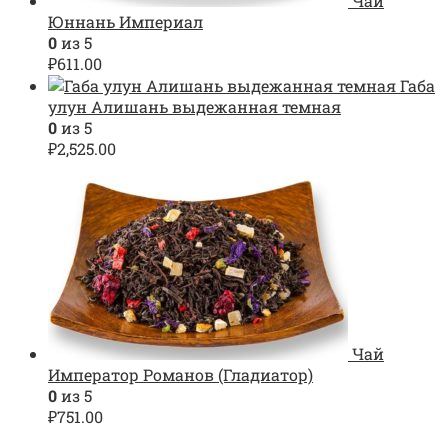
Чай
Юннань Империал
0
из 5
₽
611.00
Габа
улун Алишань выдежанная темная
0
из 5
₽
2,525.00
Чай
Император Романов (Гладиатор)
0
из 5
₽
751.00