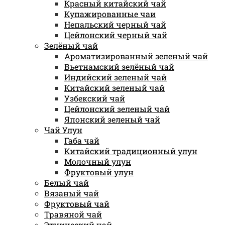
Красный китайский чай
Купажированные чаи
Непальский черный чай
Цейлонский черный чай
Зелёный чай
Ароматизированный зеленый чай
Вьетнамский зелёный чай
Индийский зеленый чай
Китайский зеленый чай
Узбекский чай
Цейлонский зеленый чай
Японский зеленый чай
Чай Улун
Габа чай
Китайский традиционный улун
Молочный улун
Фруктовый улун
Белый чай
Вязаный чай
Фруктовый чай
Травяной чай
Этнический чай