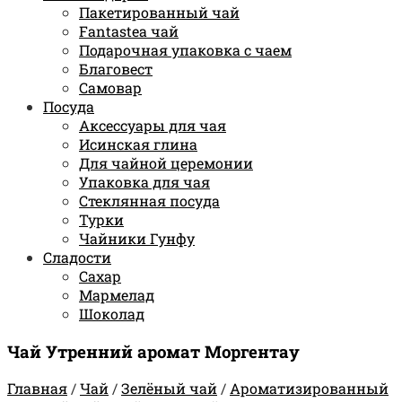
Пакетированный чай
Fantastea чай
Подарочная упаковка с чаем
Благовест
Самовар
Посуда
Аксессуары для чая
Исинская глина
Для чайной церемонии
Упаковка для чая
Стеклянная посуда
Турки
Чайники Гунфу
Сладости
Сахар
Мармелад
Шоколад
Чай Утренний аромат Моргентау
Главная
/
Чай
/
Зелёный чай
/
Ароматизированный