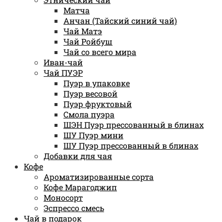
Матча
Анчан (Тайский синий чай)
Чай Матэ
Чай Ройбуш
Чай со всего мира
Иван-чай
Чай ПУЭР
Пуэр в упаковке
Пуэр весовой
Пуэр фруктовый
Смола пуэра
ШЭН Пуэр прессованный в блинах
ШУ Пуэр мини
ШУ Пуэр прессованный в блинах
Добавки для чая
Кофе
Ароматизированные сорта
Кофе Марагоджип
Моносорт
Эспрессо смесь
Чай в подарок