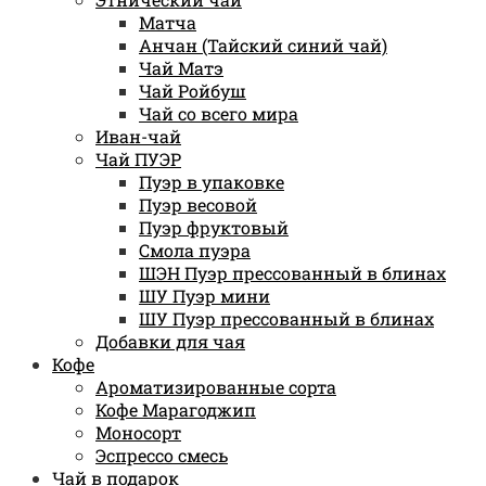
Матча
Анчан (Тайский синий чай)
Чай Матэ
Чай Ройбуш
Чай со всего мира
Иван-чай
Чай ПУЭР
Пуэр в упаковке
Пуэр весовой
Пуэр фруктовый
Смола пуэра
ШЭН Пуэр прессованный в блинах
ШУ Пуэр мини
ШУ Пуэр прессованный в блинах
Добавки для чая
Кофе
Ароматизированные сорта
Кофе Марагоджип
Моносорт
Эспрессо смесь
Чай в подарок