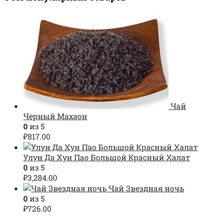
Чай
Черный Махаон
0
из 5
₽
817.00
Улун Да Хун Пао Большой Красный Халат
0
из 5
₽
3,284.00
Чай Звездная ночь
0
из 5
₽
726.00