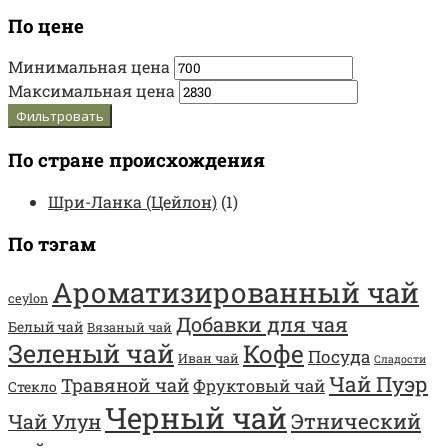
По цене
Минимальная цена
Максимальная цена
Фильтровать
По стране происхождения
Шри-Ланка (Цейлон)
(1)
По тэгам
Ароматизированный чай
ceylon
Добавки для чая
Белый чай
Вязаный чай
Зеленый чай
Кофе
Посуда
Иван чай
Сладости
Чай Пуэр
Травяной чай
Фруктовый чай
Стекло
Черный чай
Этнический
Чай Улун