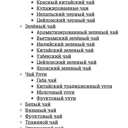
Красный китайский чай
Купажированные чаи
Непальский черный чай
Цейлонский черный чай
Зелёный чай
Ароматизированный зеленый чай
Вьетнамский зелёный чай
Индийский зеленый чай
Китайский зеленый чай
Узбекский чай
Цейлонский зеленый чай
Японский зеленый чай
Чай Улун
Габа чай
Китайский традиционный улун
Молочный улун
Фруктовый улун
Белый чай
Вязаный чай
Фруктовый чай
Травяной чай
Этнический чай