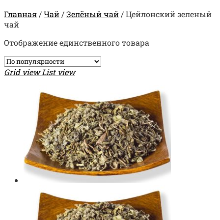
Главная
/
Чай
/
Зелёный чай
/
Цейлонский зеленый
чай
Отображение единственного товара
Grid view
List view