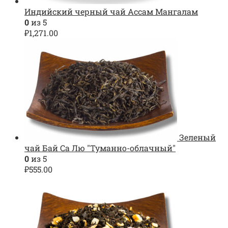
Индийский черный чай Ассам Мангалам
0
из 5
₽
1,271.00
Зеленый
чай Бай Са Лю "Туманно-облачный"
0
из 5
₽
555.00