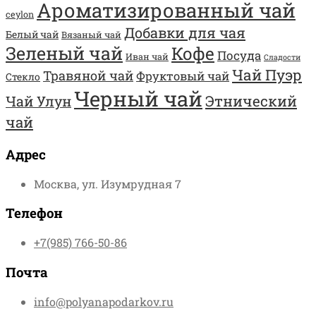
Ароматизированный чай
ceylon
Добавки для чая
Белый чай
Вязаный чай
Зеленый чай
Кофе
Посуда
Иван чай
Сладости
Чай Пуэр
Травяной чай
Фруктовый чай
Стекло
Черный чай
Этнический
Чай Улун
чай
Адрес
Москва, ул. Изумрудная 7
Телефон
+7(985) 766-50-86
Почта
info@polyanapodarkov.ru