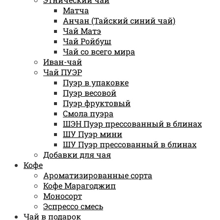
Матча
Анчан (Тайский синий чай)
Чай Матэ
Чай Ройбуш
Чай со всего мира
Иван-чай
Чай ПУЭР
Пуэр в упаковке
Пуэр весовой
Пуэр фруктовый
Смола пуэра
ШЭН Пуэр прессованный в блинах
ШУ Пуэр мини
ШУ Пуэр прессованный в блинах
Добавки для чая
Кофе
Ароматизированные сорта
Кофе Марагоджип
Моносорт
Эспрессо смесь
Чай в подарок