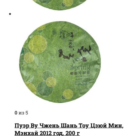
0
из 5
Пуэр Ву Чжень Шань Тоу Цзюй Мин,
Мэнхай 2012 год, 200 г