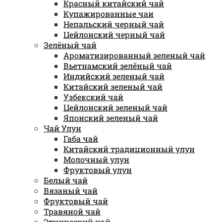
Красный китайский чай
Купажированные чаи
Непальский черный чай
Цейлонский черный чай
Зелёный чай
Ароматизированный зеленый чай
Вьетнамский зелёный чай
Индийский зеленый чай
Китайский зеленый чай
Узбекский чай
Цейлонский зеленый чай
Японский зеленый чай
Чай Улун
Габа чай
Китайский традиционный улун
Молочный улун
Фруктовый улун
Белый чай
Вязаный чай
Фруктовый чай
Травяной чай
Этнический чай