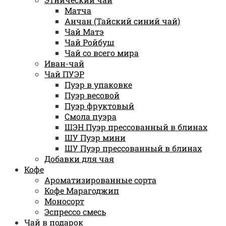
Матча
Анчан (Тайский синий чай)
Чай Матэ
Чай Ройбуш
Чай со всего мира
Иван-чай
Чай ПУЭР
Пуэр в упаковке
Пуэр весовой
Пуэр фруктовый
Смола пуэра
ШЭН Пуэр прессованный в блинах
ШУ Пуэр мини
ШУ Пуэр прессованный в блинах
Добавки для чая
Кофе
Ароматизированные сорта
Кофе Марагоджип
Моносорт
Эспрессо смесь
Чай в подарок