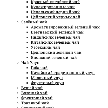
Красный китайский чай
Купажированные чаи
Непальский черный чай
Цейлонский черный чай
Зелёный чай
Ароматизированный зеленый чай
Вьетнамский зелёный чай
Индийский зеленый чай
Китайский зеленый чай
Узбекский чай
Цейлонский зеленый чай
Японский зеленый чай
Чай Улун
Габа чай
Китайский традиционный улун
Молочный улун
Фруктовый улун
Белый чай
Вязаный чай
Фруктовый чай
Травяной чай
Этнический чай