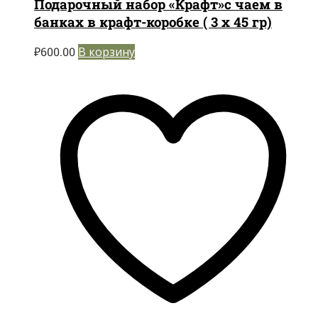
Подарочный набор «Крафт»с чаем в
банках в крафт-коробке ( 3 х 45 гр)
₽
600.00
В корзину