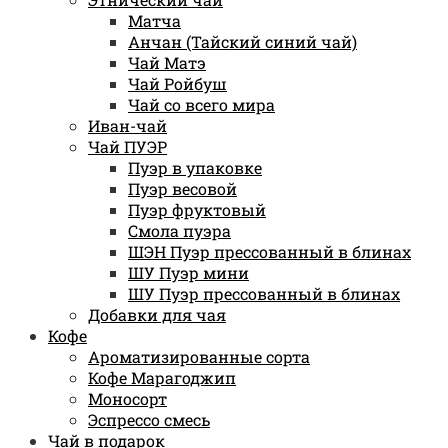
Матча
Анчан (Тайский синий чай)
Чай Матэ
Чай Ройбуш
Чай со всего мира
Иван-чай
Чай ПУЭР
Пуэр в упаковке
Пуэр весовой
Пуэр фруктовый
Смола пуэра
ШЭН Пуэр прессованный в блинах
ШУ Пуэр мини
ШУ Пуэр прессованный в блинах
Добавки для чая
Кофе
Ароматизированные сорта
Кофе Марагоджип
Моносорт
Эспрессо смесь
Чай в подарок