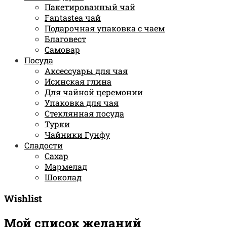
Пакетированный чай
Fantastea чай
Подарочная упаковка с чаем
Благовест
Самовар
Посуда
Аксессуары для чая
Исинская глина
Для чайной церемонии
Упаковка для чая
Стеклянная посуда
Турки
Чайники Гунфу
Сладости
Сахар
Мармелад
Шоколад
Wishlist
Мой список желаний