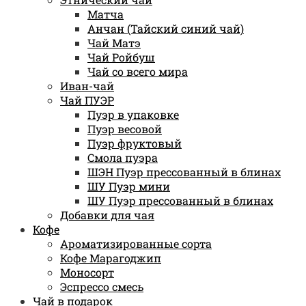
Матча
Анчан (Тайский синий чай)
Чай Матэ
Чай Ройбуш
Чай со всего мира
Иван-чай
Чай ПУЭР
Пуэр в упаковке
Пуэр весовой
Пуэр фруктовый
Смола пуэра
ШЭН Пуэр прессованный в блинах
ШУ Пуэр мини
ШУ Пуэр прессованный в блинах
Добавки для чая
Кофе
Ароматизированные сорта
Кофе Марагоджип
Моносорт
Эспрессо смесь
Чай в подарок