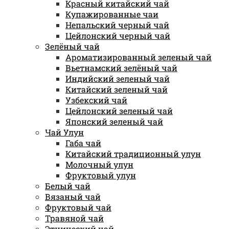
Красный китайский чай
Купажированные чаи
Непальский черный чай
Цейлонский черный чай
Зелёный чай
Ароматизированный зеленый чай
Вьетнамский зелёный чай
Индийский зеленый чай
Китайский зеленый чай
Узбекский чай
Цейлонский зеленый чай
Японский зеленый чай
Чай Улун
Габа чай
Китайский традиционный улун
Молочный улун
Фруктовый улун
Белый чай
Вязаный чай
Фруктовый чай
Травяной чай
Этнический чай