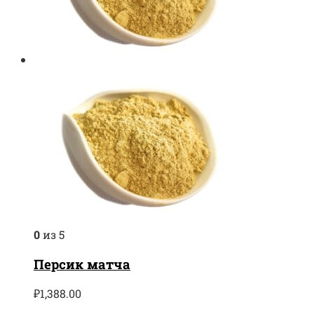
0
из 5
Персик матча
₽
1,388.00