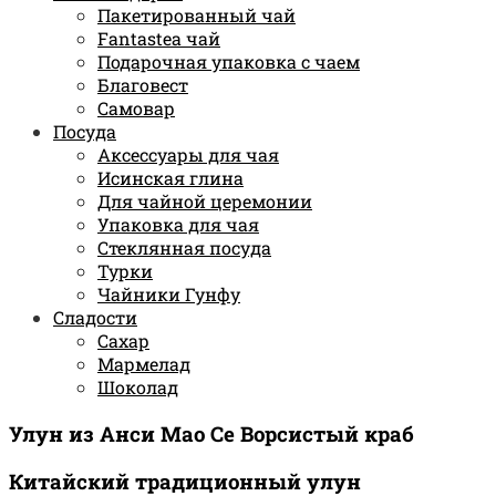
Пакетированный чай
Fantastea чай
Подарочная упаковка с чаем
Благовест
Самовар
Посуда
Аксессуары для чая
Исинская глина
Для чайной церемонии
Упаковка для чая
Стеклянная посуда
Турки
Чайники Гунфу
Сладости
Сахар
Мармелад
Шоколад
Улун из Анси Мао Се Ворсистый краб
Китайский традиционный улун