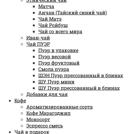
Матча
Анчан (Тайский синий чай)
Чай Матэ
Чай Ройбуш
Чай со всего мира
Иван-чай
Чай ПУЭР
Пуэр в упаковке
Пуэр весовой
Пуэр фруктовый
Смола пуэра
ШЭН Пуэр прессованный в блинах
ШУ Пуэр мини
ШУ Пуэр прессованный в блинах
Добавки для чая
Кофе
Ароматизированные сорта
Кофе Марагоджип
Моносорт
Эспрессо смесь
Чай в подарок