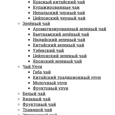
Красный китайский чай
Купажированные чаи
Непальский черный чай
Цейлонский черный чай
Зелёный чай
Ароматизированный зеленый чай
Вьетнамский зелёный чай
Индийский зеленый чай
Китайский зеленый чай
Узбекский чай
Цейлонский зеленый чай
Японский зеленый чай
Чай Улун
Габа чай
Китайский традиционный улун
Молочный улун
Фруктовый улун
Белый чай
Вязаный чай
Фруктовый чай
Травяной чай
Этнический чай