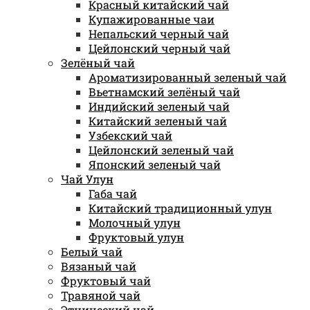
Красный китайский чай
Купажированные чаи
Непальский черный чай
Цейлонский черный чай
Зелёный чай
Ароматизированный зеленый чай
Вьетнамский зелёный чай
Индийский зеленый чай
Китайский зеленый чай
Узбекский чай
Цейлонский зеленый чай
Японский зеленый чай
Чай Улун
Габа чай
Китайский традиционный улун
Молочный улун
Фруктовый улун
Белый чай
Вязаный чай
Фруктовый чай
Травяной чай
Этнический чай