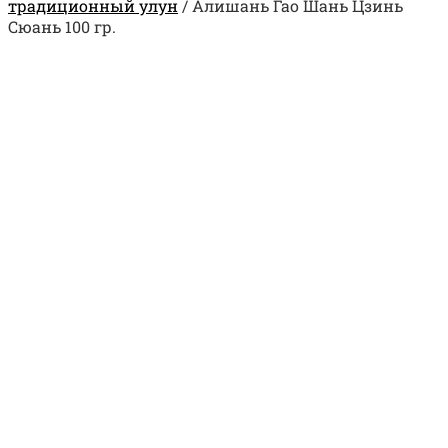
традиционный улун
/
Алишань Гао Шань Цзинь
Сюань 100 гр.