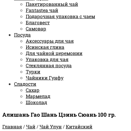
Пакетированный чай
Fantastea чай
Подарочная упаковка с чаем
Благовест
Самовар
Посуда
Аксессуары для чая
Исинская глина
Для чайной церемонии
Упаковка для чая
Стеклянная посуда
Турки
Чайники Гунфу
Сладости
Сахар
Мармелад
Шоколад
Алишань Гао Шань Цзинь Сюань 100 гр.
Главная
/
Чай
/
Чай Улун
/
Китайский