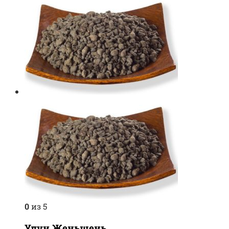
0
из 5
Улун Женьшень