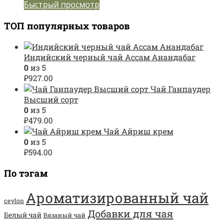
Быстрый просмотр
ТОП популярных товаров
Индийский черный чай Ассам Анандабаг
0
из 5
₽
927.00
Чай Ганпаудер
Высший сорт
0
из 5
₽
479.00
Чай Айриш крем
0
из 5
₽
594.00
По тэгам
Ароматизированный чай
ceylon
Добавки для чая
Белый чай
Вязаный чай