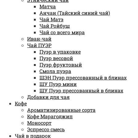
Матча
Анчан (Тайский синий чай)
Чай Матэ
Чай Ройбуш
Чай со всего мира
Иван-чай
Чай ПУЭР
Пуэр в упаковке
Пуэр весовой
Пуэр фруктовый
Смола пуэра
ШЭН Пуэр прессованный в блинах
ШУ Пуэр мини
ШУ Пуэр прессованный в блинах
Добавки для чая
Кофе
Ароматизированные сорта
Кофе Марагоджип
Моносорт
Эспрессо смесь
Чай в подарок