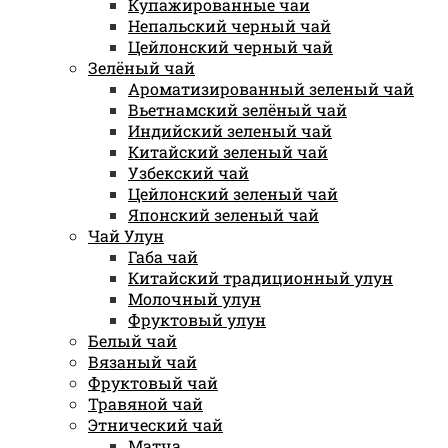
Купажированные чаи
Непальский черный чай
Цейлонский черный чай
Зелёный чай
Ароматизированный зеленый чай
Вьетнамский зелёный чай
Индийский зеленый чай
Китайский зеленый чай
Узбекский чай
Цейлонский зеленый чай
Японский зеленый чай
Чай Улун
Габа чай
Китайский традиционный улун
Молочный улун
Фруктовый улун
Белый чай
Вязаный чай
Фруктовый чай
Травяной чай
Этнический чай
Матча