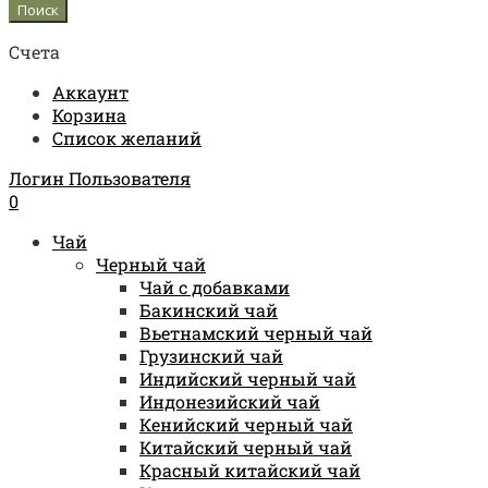
Счета
Аккаунт
Корзина
Список желаний
Логин Пользователя
0
Чай
Черный чай
Чай с добавками
Бакинский чай
Вьетнамский черный чай
Грузинский чай
Индийский черный чай
Индонезийский чай
Кенийский черный чай
Китайский черный чай
Красный китайский чай