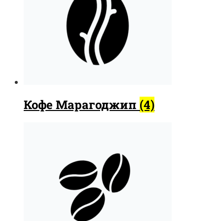
Кофе Марагоджип
(4)