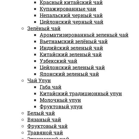
Красный китайский чай
Купажированные чаи
Непальский черный чай
Цейлонский черный чай
Зелёный чай
Ароматизированный зеленый чай
Вьетнамский зелёный чай
Индийский зеленый чай
Китайский зеленый чай
Узбекский чай
Цейлонский зеленый чай
Японский зеленый чай
Чай Улун
Габа чай
Китайский традиционный улун
Молочный улун
Фруктовый улун
Белый чай
Вязаный чай
Фруктовый чай
Травяной чай
Этнический чай