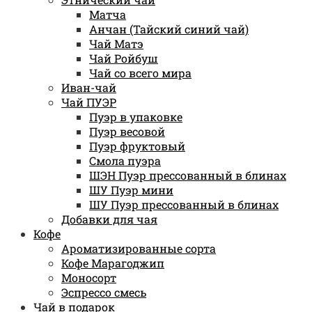
Матча
Анчан (Тайский синий чай)
Чай Матэ
Чай Ройбуш
Чай со всего мира
Иван-чай
Чай ПУЭР
Пуэр в упаковке
Пуэр весовой
Пуэр фруктовый
Смола пуэра
ШЭН Пуэр прессованный в блинах
ШУ Пуэр мини
ШУ Пуэр прессованный в блинах
Добавки для чая
Кофе
Ароматизированные сорта
Кофе Марагоджип
Моносорт
Эспрессо смесь
Чай в подарок