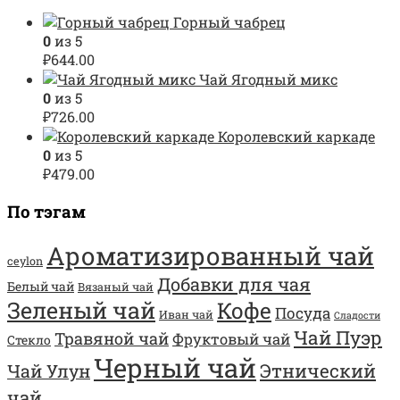
Горный чабрец
0
из 5
₽
644.00
Чай Ягодный микс
0
из 5
₽
726.00
Королевский каркаде
0
из 5
₽
479.00
По тэгам
Ароматизированный чай
ceylon
Добавки для чая
Белый чай
Вязаный чай
Зеленый чай
Кофе
Посуда
Иван чай
Сладости
Чай Пуэр
Травяной чай
Фруктовый чай
Стекло
Черный чай
Этнический
Чай Улун
чай