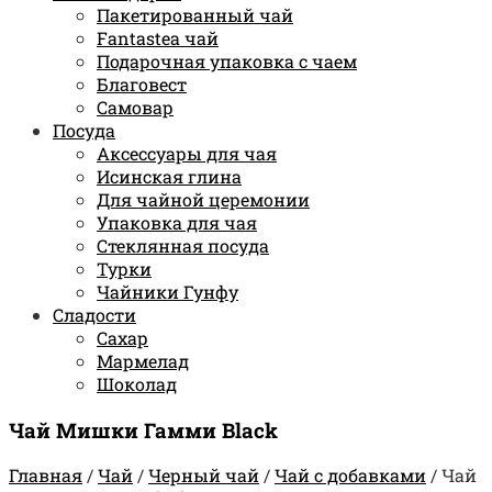
Пакетированный чай
Fantastea чай
Подарочная упаковка с чаем
Благовест
Самовар
Посуда
Аксессуары для чая
Исинская глина
Для чайной церемонии
Упаковка для чая
Стеклянная посуда
Турки
Чайники Гунфу
Сладости
Сахар
Мармелад
Шоколад
Чай Мишки Гамми Black
Главная
/
Чай
/
Черный чай
/
Чай с добавками
/
Чай