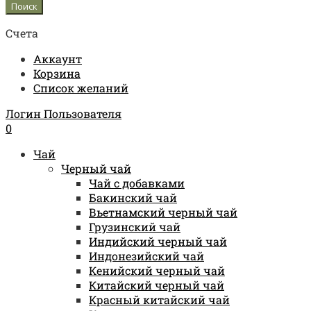
Счета
Аккаунт
Корзина
Список желаний
Логин Пользователя
0
Чай
Черный чай
Чай с добавками
Бакинский чай
Вьетнамский черный чай
Грузинский чай
Индийский черный чай
Индонезийский чай
Кенийский черный чай
Китайский черный чай
Красный китайский чай