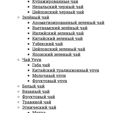
Купажированные чаи
Непальский черный чай
Цейлонский черный чай
Зелёный чай
Ароматизированный зеленый чай
Вьетнамский зелёный чай
Индийский зеленый чай
Китайский зеленый чай
Узбекский чай
Цейлонский зеленый чай
Японский зеленый чай
Чай Улун
Габа чай
Китайский традиционный улун
Молочный улун
Фруктовый улун
Белый чай
Вязаный чай
Фруктовый чай
Травяной чай
Этнический чай
Матча