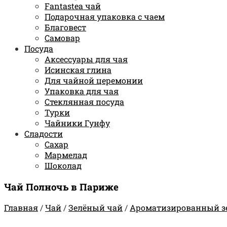
Fantastea чай
Подарочная упаковка с чаем
Благовест
Самовар
Посуда
Аксессуары для чая
Исинская глина
Для чайной церемонии
Упаковка для чая
Стеклянная посуда
Турки
Чайники Гунфу
Сладости
Сахар
Мармелад
Шоколад
Чай Полночь в Париже
Главная
/
Чай
/
Зелёный чай
/
Ароматизированный з