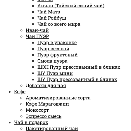
Анчан (Тайский синий чай)
Чай Матэ
Чай Ройбуш
Чай со всего мира
Иван-чай
Чай ПУЭР
Пуэр в упаковке
Пуэр весовой
Пуэр фруктовый
Смола пуэра
ШЭН Пуэр прессованный в блинах
ШУ Пуэр мини
ШУ Пуэр прессованный в блинах
Добавки для чая
Кофе
Ароматизированные сорта
Кофе Марагоджип
Моносорт
Эспрессо смесь
Чай в подарок
Пакетированный чай