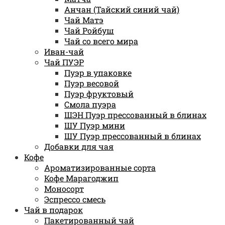
Анчан (Тайский синий чай)
Чай Матэ
Чай Ройбуш
Чай со всего мира
Иван-чай
Чай ПУЭР
Пуэр в упаковке
Пуэр весовой
Пуэр фруктовый
Смола пуэра
ШЭН Пуэр прессованный в блинах
ШУ Пуэр мини
ШУ Пуэр прессованный в блинах
Добавки для чая
Кофе
Ароматизированные сорта
Кофе Марагоджип
Моносорт
Эспрессо смесь
Чай в подарок
Пакетированный чай