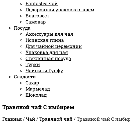
Fantastea чай
Подарочная упаковка с чаем
Благовест
Самовар
Посуда
Аксессуары для чая
Исинская глина
Для чайной церемонии
Упаковка для чая
Стеклянная посуда
Турки
Чайники Гунфу
Сладости
Сахар
Мармелад
Шоколад
Травяной чай С имбирем
Главная
/
Чай
/
Травяной чай
/
Травяной чай С имби