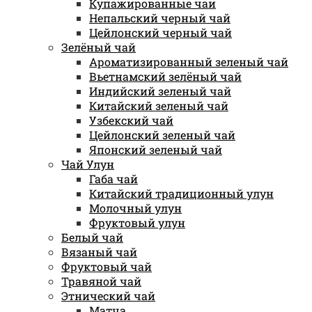
Купажированные чаи
Непальский черный чай
Цейлонский черный чай
Зелёный чай
Ароматизированный зеленый чай
Вьетнамский зелёный чай
Индийский зеленый чай
Китайский зеленый чай
Узбекский чай
Цейлонский зеленый чай
Японский зеленый чай
Чай Улун
Габа чай
Китайский традиционный улун
Молочный улун
Фруктовый улун
Белый чай
Вязаный чай
Фруктовый чай
Травяной чай
Этнический чай
Матча