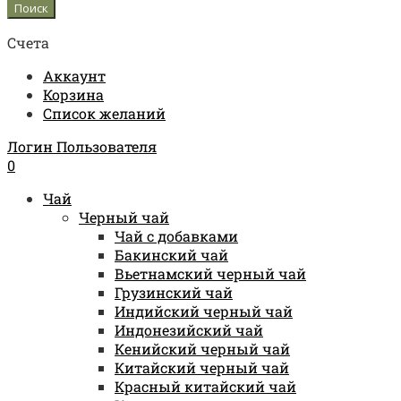
Счета
Аккаунт
Корзина
Список желаний
Логин Пользователя
0
Чай
Черный чай
Чай с добавками
Бакинский чай
Вьетнамский черный чай
Грузинский чай
Индийский черный чай
Индонезийский чай
Кенийский черный чай
Китайский черный чай
Красный китайский чай