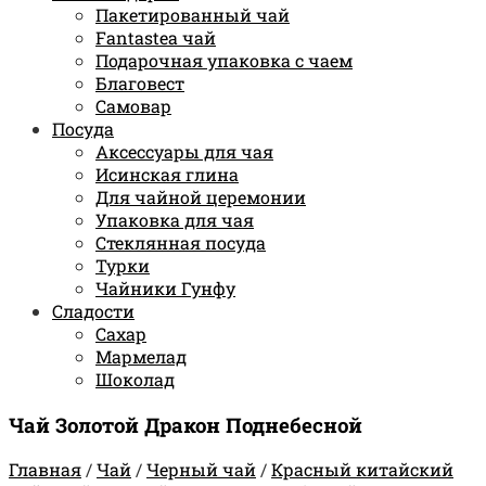
Пакетированный чай
Fantastea чай
Подарочная упаковка с чаем
Благовест
Самовар
Посуда
Аксессуары для чая
Исинская глина
Для чайной церемонии
Упаковка для чая
Стеклянная посуда
Турки
Чайники Гунфу
Сладости
Сахар
Мармелад
Шоколад
Чай Золотой Дракон Поднебесной
Главная
/
Чай
/
Черный чай
/
Красный китайский