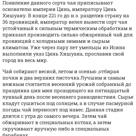
Появление данного сорта чая приписывают
основателю империи Цинь, императору Цинь
Хишуану. В конце 221 го до н.э. разделив страну на
36 провинций, император велел вывести сорт чая
устойчивый к сильным термическим обработкам и
приказал производить сильно обжаренный чай для
провинций с холодными зимами и сырым
климатом. Уже через пару лет умельцы из Исина
выполнили указ Цинь Хишуана, прославив свой
город на весь мир.
Чай собирают весной, летом и осенью ,отбирая
почки и два верхних листочка.Лучшим и самым
нежным считается весенний урожай собранный до
праздника цин мин проходящего на пятнадцатый
лунный день после весеннего равноденствия. Сырье
кладут сушиться под солнцем, а в случае пасмурной
погоды чай переносят под навес. Данная стадия
длится с утра до самого вечера. Затем чай
обжаривают в специальных котлах, а затем
скручивают вручную либо в специальных
барабанах.