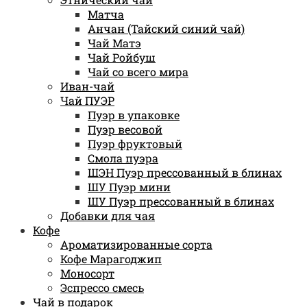
Матча
Анчан (Тайский синий чай)
Чай Матэ
Чай Ройбуш
Чай со всего мира
Иван-чай
Чай ПУЭР
Пуэр в упаковке
Пуэр весовой
Пуэр фруктовый
Смола пуэра
ШЭН Пуэр прессованный в блинах
ШУ Пуэр мини
ШУ Пуэр прессованный в блинах
Добавки для чая
Кофе
Ароматизированные сорта
Кофе Марагоджип
Моносорт
Эспрессо смесь
Чай в подарок