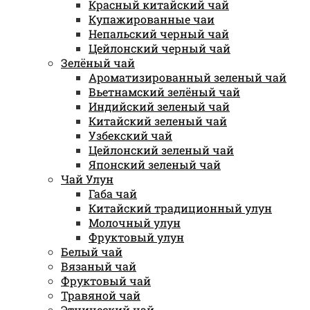
Красный китайский чай
Купажированные чаи
Непальский черный чай
Цейлонский черный чай
Зелёный чай
Ароматизированный зеленый чай
Вьетнамский зелёный чай
Индийский зеленый чай
Китайский зеленый чай
Узбекский чай
Цейлонский зеленый чай
Японский зеленый чай
Чай Улун
Габа чай
Китайский традиционный улун
Молочный улун
Фруктовый улун
Белый чай
Вязаный чай
Фруктовый чай
Травяной чай
Этнический чай