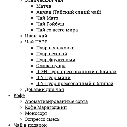
Матча
Анчан (Тайский синий чай)
Чай Матэ
Чай Ройбуш
Чай со всего мира
Иван-чай
Чай ПУЭР
Пуэр в упаковке
Пуэр весовой
Пуэр фруктовый
Смола пуэра
ШЭН Пуэр прессованный в блинах
ШУ Пуэр мини
ШУ Пуэр прессованный в блинах
Добавки для чая
Кофе
Ароматизированные сорта
Кофе Марагоджип
Моносорт
Эспрессо смесь
Чай в подарок