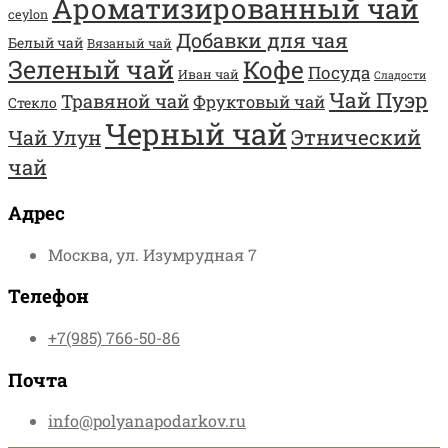
Ароматизированный чай
ceylon
Добавки для чая
Белый чай
Вязаный чай
Зеленый чай
Кофе
Посуда
Иван чай
Сладости
Чай Пуэр
Травяной чай
Фруктовый чай
Стекло
Черный чай
Этнический
Чай Улун
чай
Адрес
Москва, ул. Изумрудная 7
Телефон
+7(985) 766-50-86
Почта
info@polyanapodarkov.ru