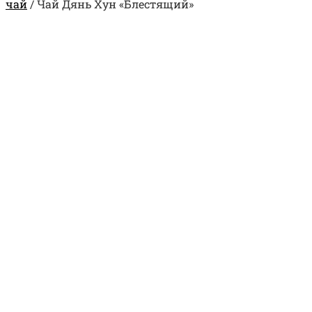
чай
/
Чай Дянь Хун «Блестящий»