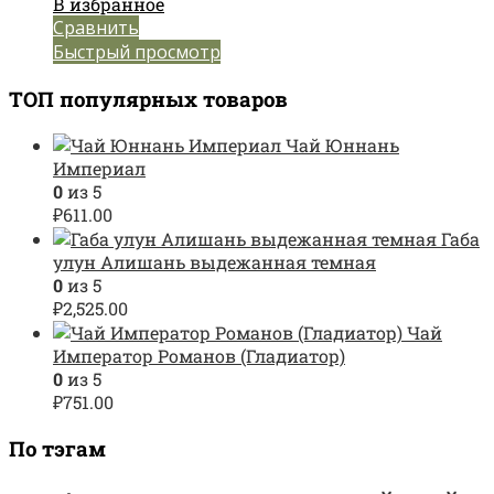
В избранное
Сравнить
Быстрый просмотр
ТОП популярных товаров
Чай Юннань
Империал
0
из 5
₽
611.00
Габа
улун Алишань выдежанная темная
0
из 5
₽
2,525.00
Чай
Император Романов (Гладиатор)
0
из 5
₽
751.00
По тэгам