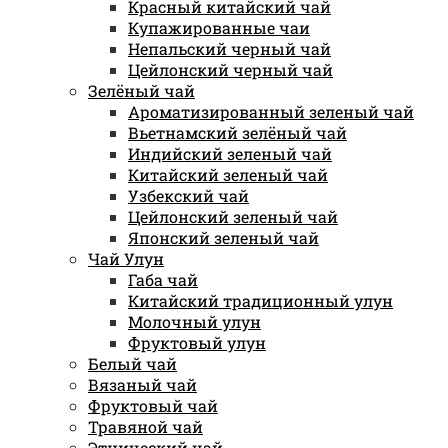
Красный китайский чай
Купажированные чаи
Непальский черный чай
Цейлонский черный чай
Зелёный чай
Ароматизированный зеленый чай
Вьетнамский зелёный чай
Индийский зеленый чай
Китайский зеленый чай
Узбекский чай
Цейлонский зеленый чай
Японский зеленый чай
Чай Улун
Габа чай
Китайский традиционный улун
Молочный улун
Фруктовый улун
Белый чай
Вязаный чай
Фруктовый чай
Травяной чай
Этнический чай