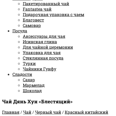
Пакетированный чай
Fantastea чай
Подарочная упаковка с чаем
Благовест
Самовар
Посуда
Аксессуары для чая
Исинская глина
Для чайной церемонии
Упаковка для чая
Стеклянная посуда
Турки
Чайники Гунфу
Сладости
Сахар
Мармелад
Шоколад
Чай Дянь Хун «Блестящий»
Главная
/
Чай
/
Черный чай
/
Красный китайский