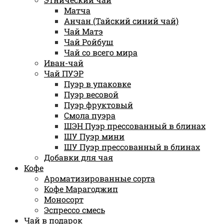
Матча
Анчан (Тайский синий чай)
Чай Матэ
Чай Ройбуш
Чай со всего мира
Иван-чай
Чай ПУЭР
Пуэр в упаковке
Пуэр весовой
Пуэр фруктовый
Смола пуэра
ШЭН Пуэр прессованный в блинах
ШУ Пуэр мини
ШУ Пуэр прессованный в блинах
Добавки для чая
Кофе
Ароматизированные сорта
Кофе Марагоджип
Моносорт
Эспрессо смесь
Чай в подарок