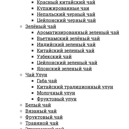
Красный китайский чай
Купажированные чаи
Непальский черный чай
Цейлонский черный чай
Зелёный чай
Ароматизированный зеленый чай
Вьетнамский зелёный чай
Индийский зеленый чай
Китайский зеленый чай
Узбекский чай
Цейлонский зеленый чай
Японский зеленый чай
Чай Улун
Габа чай
Китайский традиционный улун
Молочный улун
Фруктовый улун
Белый чай
Вязаный чай
Фруктовый чай
Травяной чай
Этнический чай