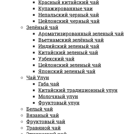
Красный китайский чай
Купажированные чаи
Непальский черный чай
Цейлонский черный чай
Зелёный чай
Ароматизированный зеленый чай
Вьетнамский зелёный чай
Индийский зеленый чай
Китайский зеленый чай
Узбекский чай
Цейлонский зеленый чай
Японский зеленый чай
Чай Улун
Габа чай
Китайский традиционный улун
Молочный улун
Фруктовый улун
Белый чай
Вязаный чай
Фруктовый чай
Травяной чай
Этнический чай