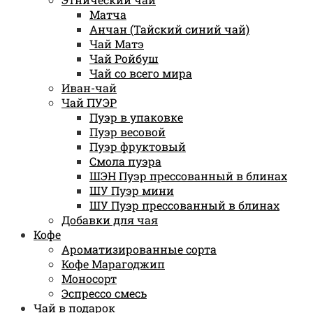
Матча
Анчан (Тайский синий чай)
Чай Матэ
Чай Ройбуш
Чай со всего мира
Иван-чай
Чай ПУЭР
Пуэр в упаковке
Пуэр весовой
Пуэр фруктовый
Смола пуэра
ШЭН Пуэр прессованный в блинах
ШУ Пуэр мини
ШУ Пуэр прессованный в блинах
Добавки для чая
Кофе
Ароматизированные сорта
Кофе Марагоджип
Моносорт
Эспрессо смесь
Чай в подарок