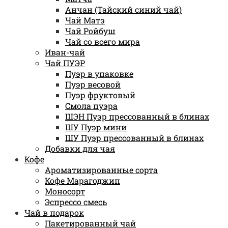
Анчан (Тайский синий чай)
Чай Матэ
Чай Ройбуш
Чай со всего мира
Иван-чай
Чай ПУЭР
Пуэр в упаковке
Пуэр весовой
Пуэр фруктовый
Смола пуэра
ШЭН Пуэр прессованный в блинах
ШУ Пуэр мини
ШУ Пуэр прессованный в блинах
Добавки для чая
Кофе
Ароматизированные сорта
Кофе Марагоджип
Моносорт
Эспрессо смесь
Чай в подарок
Пакетированный чай