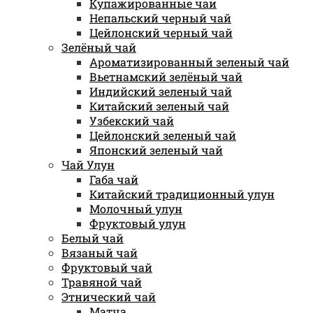
Купажированные чаи
Непальский черный чай
Цейлонский черный чай
Зелёный чай
Ароматизированный зеленый чай
Вьетнамский зелёный чай
Индийский зеленый чай
Китайский зеленый чай
Узбекский чай
Цейлонский зеленый чай
Японский зеленый чай
Чай Улун
Габа чай
Китайский традиционный улун
Молочный улун
Фруктовый улун
Белый чай
Вязаный чай
Фруктовый чай
Травяной чай
Этнический чай
Матча