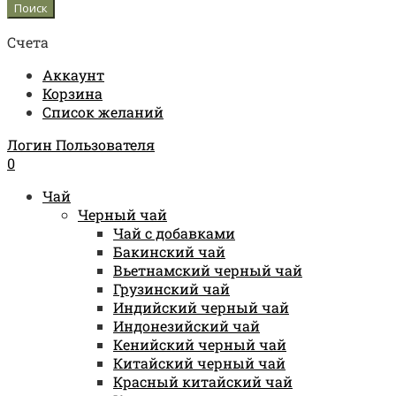
Счета
Аккаунт
Корзина
Список желаний
Логин Пользователя
0
Чай
Черный чай
Чай с добавками
Бакинский чай
Вьетнамский черный чай
Грузинский чай
Индийский черный чай
Индонезийский чай
Кенийский черный чай
Китайский черный чай
Красный китайский чай