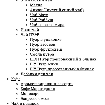
Матча
Анчан (Тайский синий чай)
Чай Матэ
Чай Ройбуш
Чай со всего мира
Иван-чай
Чай ПУЭР
Пуэр в упаковке
Пуэр весовой
Пуэр фруктовый
Смола пуэра
ШЭН Пуэр прессованный в блинах
ШУ Пуэр мини
ШУ Пуэр прессованный в блинах
Добавки для чая
Кофе
Ароматизированные сорта
Кофе Марагоджип
Моносорт
Эспрессо смесь
Чай в подарок