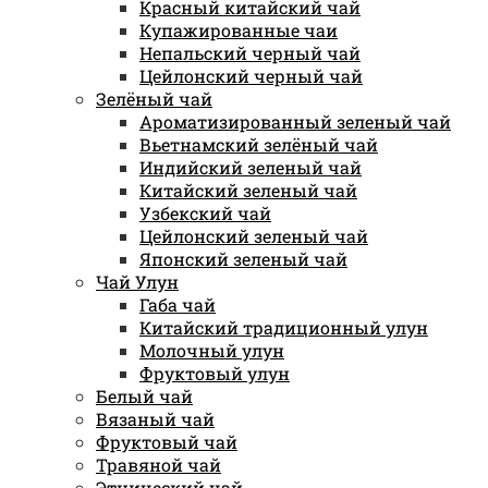
Красный китайский чай
Купажированные чаи
Непальский черный чай
Цейлонский черный чай
Зелёный чай
Ароматизированный зеленый чай
Вьетнамский зелёный чай
Индийский зеленый чай
Китайский зеленый чай
Узбекский чай
Цейлонский зеленый чай
Японский зеленый чай
Чай Улун
Габа чай
Китайский традиционный улун
Молочный улун
Фруктовый улун
Белый чай
Вязаный чай
Фруктовый чай
Травяной чай
Этнический чай