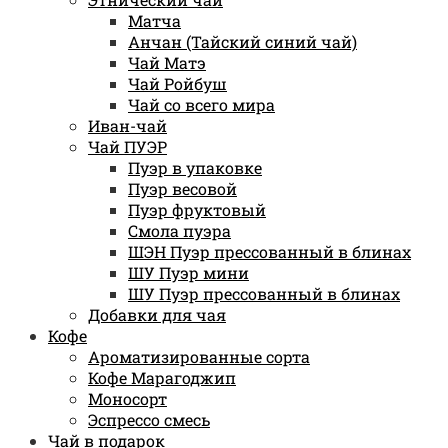
Матча
Анчан (Тайский синий чай)
Чай Матэ
Чай Ройбуш
Чай со всего мира
Иван-чай
Чай ПУЭР
Пуэр в упаковке
Пуэр весовой
Пуэр фруктовый
Смола пуэра
ШЭН Пуэр прессованный в блинах
ШУ Пуэр мини
ШУ Пуэр прессованный в блинах
Добавки для чая
Кофе
Ароматизированные сорта
Кофе Марагоджип
Моносорт
Эспрессо смесь
Чай в подарок