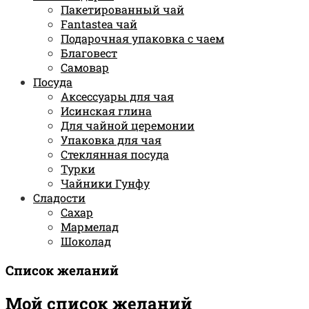
Пакетированный чай
Fantastea чай
Подарочная упаковка с чаем
Благовест
Самовар
Посуда
Аксессуары для чая
Исинская глина
Для чайной церемонии
Упаковка для чая
Стеклянная посуда
Турки
Чайники Гунфу
Сладости
Сахар
Мармелад
Шоколад
Список желаний
Мой список желаний