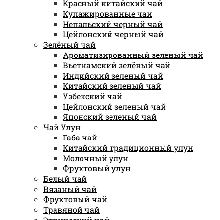
Красный китайский чай
Купажированные чаи
Непальский черный чай
Цейлонский черный чай
Зелёный чай
Ароматизированный зеленый чай
Вьетнамский зелёный чай
Индийский зеленый чай
Китайский зеленый чай
Узбекский чай
Цейлонский зеленый чай
Японский зеленый чай
Чай Улун
Габа чай
Китайский традиционный улун
Молочный улун
Фруктовый улун
Белый чай
Вязаный чай
Фруктовый чай
Травяной чай
Этнический чай