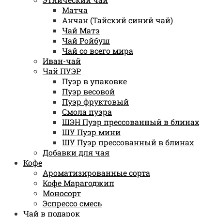
Матча
Анчан (Тайский синий чай)
Чай Матэ
Чай Ройбуш
Чай со всего мира
Иван-чай
Чай ПУЭР
Пуэр в упаковке
Пуэр весовой
Пуэр фруктовый
Смола пуэра
ШЭН Пуэр прессованный в блинах
ШУ Пуэр мини
ШУ Пуэр прессованный в блинах
Добавки для чая
Кофе
Ароматизированные сорта
Кофе Марагоджип
Моносорт
Эспрессо смесь
Чай в подарок