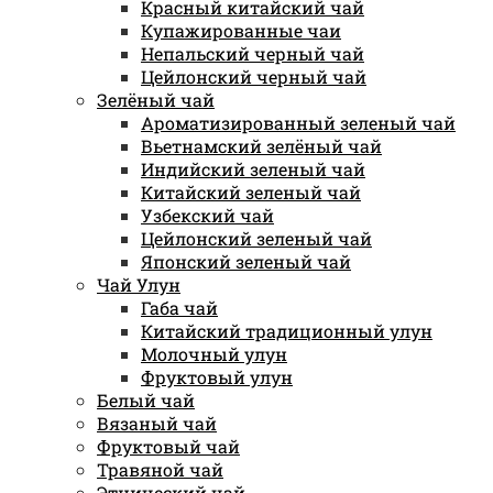
Красный китайский чай
Купажированные чаи
Непальский черный чай
Цейлонский черный чай
Зелёный чай
Ароматизированный зеленый чай
Вьетнамский зелёный чай
Индийский зеленый чай
Китайский зеленый чай
Узбекский чай
Цейлонский зеленый чай
Японский зеленый чай
Чай Улун
Габа чай
Китайский традиционный улун
Молочный улун
Фруктовый улун
Белый чай
Вязаный чай
Фруктовый чай
Травяной чай
Этнический чай