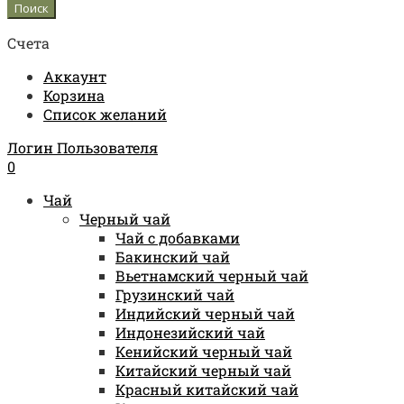
Счета
Аккаунт
Корзина
Список желаний
Логин Пользователя
0
Чай
Черный чай
Чай с добавками
Бакинский чай
Вьетнамский черный чай
Грузинский чай
Индийский черный чай
Индонезийский чай
Кенийский черный чай
Китайский черный чай
Красный китайский чай