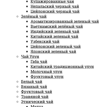
Купажированные чаи
Непальский черный чай
Цейлонский черный чай
Зелёный чай
Ароматизированный зеленый чай
Вьетнамский зелёный чай
Индийский зеленый чай
Китайский зеленый чай
Узбекский чай
Цейлонский зеленый чай
Японский зеленый чай
Чай Улун
Габа чай
Китайский традиционный улун
Молочный улун
Фруктовый улун
Белый чай
Вязаный чай
Фруктовый чай
Травяной чай
Этнический чай
Матча