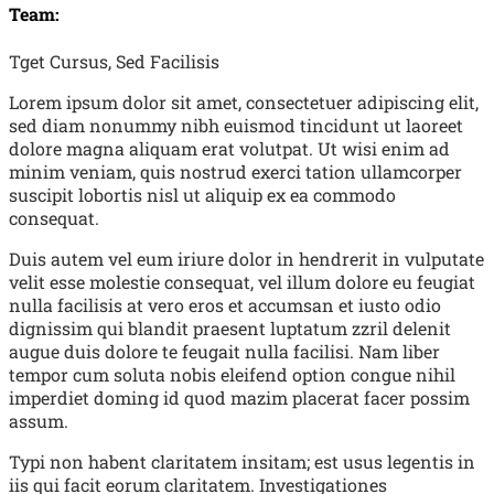
Team:
Tget Cursus, Sed Facilisis
Lorem ipsum dolor sit amet, consectetuer adipiscing elit,
sed diam nonummy nibh euismod tincidunt ut laoreet
dolore magna aliquam erat volutpat. Ut wisi enim ad
minim veniam, quis nostrud exerci tation ullamcorper
suscipit lobortis nisl ut aliquip ex ea commodo
consequat.
Duis autem vel eum iriure dolor in hendrerit in vulputate
velit esse molestie consequat, vel illum dolore eu feugiat
nulla facilisis at vero eros et accumsan et iusto odio
dignissim qui blandit praesent luptatum zzril delenit
augue duis dolore te feugait nulla facilisi. Nam liber
tempor cum soluta nobis eleifend option congue nihil
imperdiet doming id quod mazim placerat facer possim
assum.
Typi non habent claritatem insitam; est usus legentis in
iis qui facit eorum claritatem. Investigationes