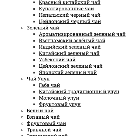
Красный китайский чай
Купажированные чаи
Непальский черный чай
Цейлонский черный чай
Зелёный чай
Ароматизированный зеленый чай
Вьетнамский зелёный чай
Индийский зеленый чай
Китайский зеленый чай
Узбекский чай
Цейлонский зеленый чай
Японский зеленый чай
Чай Улун
Габа чай
Китайский традиционный улун
Молочный улун
Фруктовый улун
Белый чай
Вязаный чай
Фруктовый чай
Травяной чай
Этнический чай