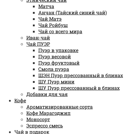
Матча
Анчан (Тайский синий чай)
Чай Матэ
Чай Ройбуш
Чай со всего мира
Иван-чай
Чай ПУЭР
Пуэр в упаковке
Пуэр весовой
Пуэр фруктовый
Смола пуэра
ШЭН Пуэр прессованный в блинах
ШУ Пуэр мини
ШУ Пуэр прессованный в блинах
Добавки для чая
Кофе
Ароматизированные сорта
Кофе Марагоджип
Моносорт
Эспрессо смесь
Чай в подарок