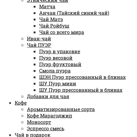
Матча
Анчан (Тайский синий чай)
Чай Матэ
Чай Ройбуш
Чай со всего мира
Иван-чай
Чай ПУЭР
Пуэр в упаковке
Пуэр весовой
Пуэр фруктовый
Смола пуэра
ШЭН Пуэр прессованный в блинах
ШУ Пуэр мини
ШУ Пуэр прессованный в блинах
Добавки для чая
Кофе
Ароматизированные сорта
Кофе Марагоджип
Моносорт
Эспрессо смесь
Чай в подарок