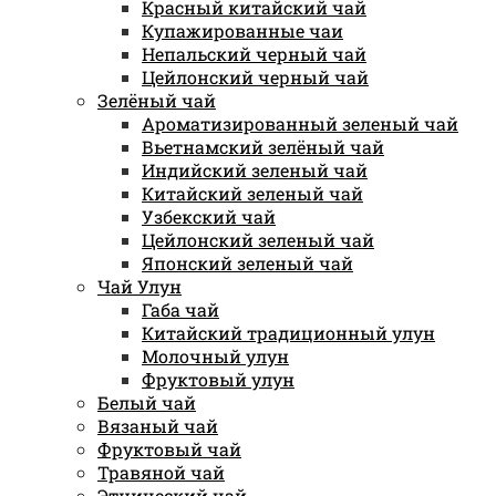
Красный китайский чай
Купажированные чаи
Непальский черный чай
Цейлонский черный чай
Зелёный чай
Ароматизированный зеленый чай
Вьетнамский зелёный чай
Индийский зеленый чай
Китайский зеленый чай
Узбекский чай
Цейлонский зеленый чай
Японский зеленый чай
Чай Улун
Габа чай
Китайский традиционный улун
Молочный улун
Фруктовый улун
Белый чай
Вязаный чай
Фруктовый чай
Травяной чай
Этнический чай