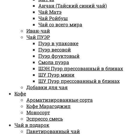
Анчан (Тайский синий чай)
Чай Матэ
Чай Ройбуш
Чай со всего мира
Иван-чай
Чай ПУЭР
Пуэр в упаковке
Пуэр весовой
Пуэр фруктовый
Смола пуэра
ШЭН Пуэр прессованный в блинах
ШУ Пуэр мини
ШУ Пуэр прессованный в блинах
Добавки для чая
Кофе
Ароматизированные сорта
Кофе Марагоджип
Моносорт
Эспрессо смесь
Чай в подарок
Пакетированный чай