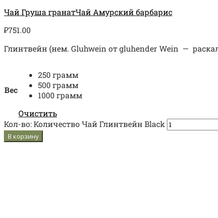
Чай Груша гранат
Чай Амурский барбарис
₽
751.00
Глинтвейн (нем. Gluhwein от gluhender Wein — раск
250 грамм
500 грамм
Вес
1000 грамм
Очистить
Кол-во:
Количество Чай Глинтвейн Black
В корзину