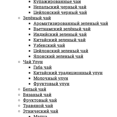
Купажированные чаи
Непальский черный чай
Цейлонский черный чай
Зелёный чай
Ароматизированный зеленый чай
Вьетнамский зелёный чай
Индийский зеленый чай
Китайский зеленый чай
Узбекский чай
Цейлонский зеленый чай
Японский зеленый чай
Чай Улун
Габа чай
Китайский традиционный улун
Молочный улун
Фруктовый улун
Белый чай
Вязаный чай
Фруктовый чай
Травяной чай
Этнический чай
Матча