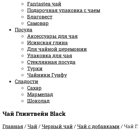
Fantastea чай
Подарочная упаковка с чаем
Благовест
Самовар
Посуда
Аксессуары для чая
Исинская глина
Для чайной церемонии
Упаковка для чая
Стеклянная посуда
Турки
Чайники Гунфу
Сладости
Сахар
Мармелад
Шоколад
Чай Глинтвейн Black
Главная
/
Чай
/
Черный чай
/
Чай с добавками
/
Чай Г