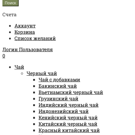
Счета
Аккаунт
Корзина
Список желаний
Логин Пользователя
0
Чай
Черный чай
Чай с добавками
Бакинский чай
Вьетнамский черный чай
Грузинский чай
Индийский черный чай
Индонезийский чай
Кенийский черный чай
Китайский черный чай
Красный китайский чай