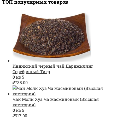
ТОП популярных товаров
Индийский черный чай Дарджилинг
Серебряный Тигр
0
из 5
₽
738.00
Чай Моли Хуа Ча жасминовый (Высшая
категория)
0
из 5
₽
917.00