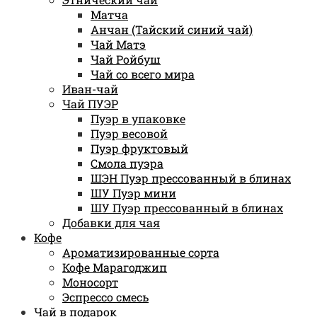
Матча
Анчан (Тайский синий чай)
Чай Матэ
Чай Ройбуш
Чай со всего мира
Иван-чай
Чай ПУЭР
Пуэр в упаковке
Пуэр весовой
Пуэр фруктовый
Смола пуэра
ШЭН Пуэр прессованный в блинах
ШУ Пуэр мини
ШУ Пуэр прессованный в блинах
Добавки для чая
Кофе
Ароматизированные сорта
Кофе Марагоджип
Моносорт
Эспрессо смесь
Чай в подарок