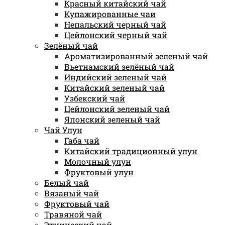
Красный китайский чай
Купажированные чаи
Непальский черный чай
Цейлонский черный чай
Зелёный чай
Ароматизированный зеленый чай
Вьетнамский зелёный чай
Индийский зеленый чай
Китайский зеленый чай
Узбекский чай
Цейлонский зеленый чай
Японский зеленый чай
Чай Улун
Габа чай
Китайский традиционный улун
Молочный улун
Фруктовый улун
Белый чай
Вязаный чай
Фруктовый чай
Травяной чай
Этнический чай