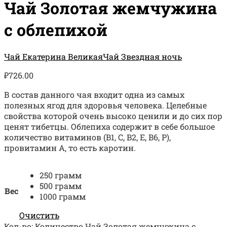
Чай Золотая жемчужина
с облепихой
Чай Екатерина Великая
Чай Звездная ночь
₽
726.00
В состав данного чая входит одна из самых
полезных ягод для здоровья человека. Целебные
свойства которой очень высоко ценили и до сих пор
ценят тибетцы. Облепиха содержит в себе большое
количество витаминов (B1, С, B2, E, B6, P),
провитамин А, то есть каротин.
250 грамм
500 грамм
Вес
1000 грамм
Очистить
Кол-во:
Количество Чай Золотая жемчужина с