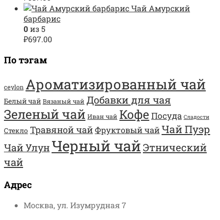
Чай Амурский
барбарис
0
из 5
₽
697.00
По тэгам
Ароматизированный чай
ceylon
Добавки для чая
Белый чай
Вязаный чай
Зеленый чай
Кофе
Посуда
Иван чай
Сладости
Чай Пуэр
Травяной чай
Фруктовый чай
Стекло
Черный чай
Этнический
Чай Улун
чай
Адрес
Москва, ул. Изумрудная 7