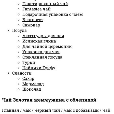
Пакетированный чай
Fantastea чай
Подарочная упаковка с чаем
Благовест
Самовар
Посуда
Аксессуары для чая
Исинская глина
Для чайной церемонии
Упаковка для чая
Стеклянная посуда
Турки
Чайники Гунфу
Сладости
Сахар
Мармелад
Шоколад
Чай Золотая жемчужина с облепихой
Главная
/
Чай
/
Черный чай
/
Чай с добавками
/
Чай