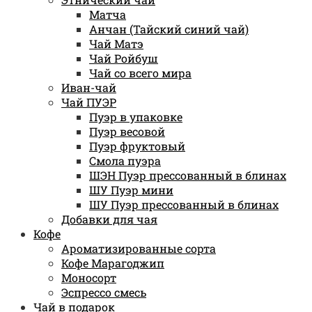
Матча
Анчан (Тайский синий чай)
Чай Матэ
Чай Ройбуш
Чай со всего мира
Иван-чай
Чай ПУЭР
Пуэр в упаковке
Пуэр весовой
Пуэр фруктовый
Смола пуэра
ШЭН Пуэр прессованный в блинах
ШУ Пуэр мини
ШУ Пуэр прессованный в блинах
Добавки для чая
Кофе
Ароматизированные сорта
Кофе Марагоджип
Моносорт
Эспрессо смесь
Чай в подарок