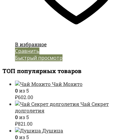
В избранное
Сравнить
Быстрый просмотр
ТОП популярных товаров
Чай Мохито
0
из 5
₽
602.00
Чай Секрет
долголетия
0
из 5
₽
821.00
Душица
0
из 5