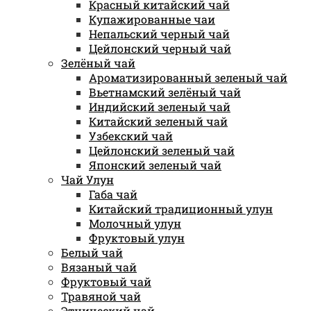
Красный китайский чай
Купажированные чаи
Непальский черный чай
Цейлонский черный чай
Зелёный чай
Ароматизированный зеленый чай
Вьетнамский зелёный чай
Индийский зеленый чай
Китайский зеленый чай
Узбекский чай
Цейлонский зеленый чай
Японский зеленый чай
Чай Улун
Габа чай
Китайский традиционный улун
Молочный улун
Фруктовый улун
Белый чай
Вязаный чай
Фруктовый чай
Травяной чай
Этнический чай