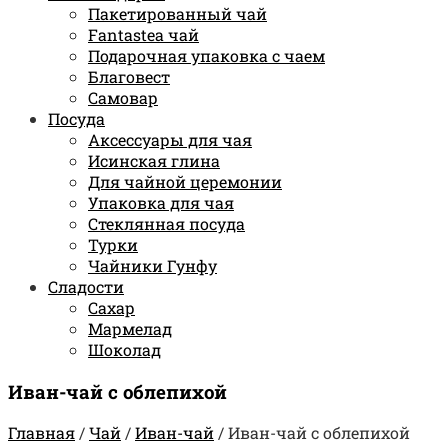
Пакетированный чай
Fantastea чай
Подарочная упаковка с чаем
Благовест
Самовар
Посуда
Аксессуары для чая
Исинская глина
Для чайной церемонии
Упаковка для чая
Стеклянная посуда
Турки
Чайники Гунфу
Сладости
Сахар
Мармелад
Шоколад
Иван-чай с облепихой
Главная
/
Чай
/
Иван-чай
/
Иван-чай с облепихой