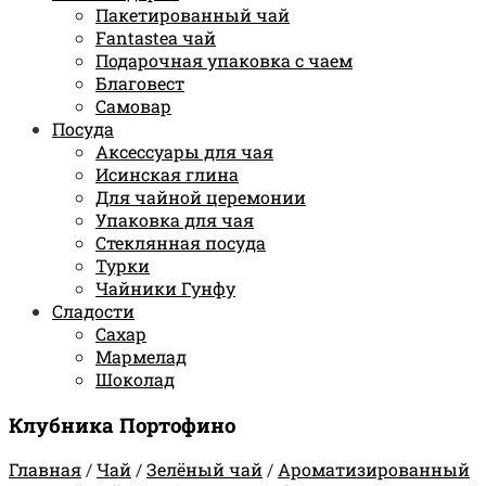
Пакетированный чай
Fantastea чай
Подарочная упаковка с чаем
Благовест
Самовар
Посуда
Аксессуары для чая
Исинская глина
Для чайной церемонии
Упаковка для чая
Стеклянная посуда
Турки
Чайники Гунфу
Сладости
Сахар
Мармелад
Шоколад
Клубника Портофино
Главная
/
Чай
/
Зелёный чай
/
Ароматизированный