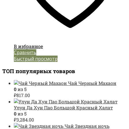
В избранное
Сравнить
Быстрый просмотр
ТОП популярных товаров
Чай Черный Махаон
0
из 5
₽
817.00
Улун Да Хун Пао Большой Красный Халат
0
из 5
₽
3,284.00
Чай Звездная ночь