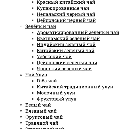
Красный китайский чай
Купажированные чаи
Непальский черный чай
Цейлонский черный чай
Зелёный чай
Ароматизированный зеленый чай
Вьетнамский зелёный чай
Индийский зеленый чай
Китайский зеленый чай
Узбекский чай
Цейлонский зеленый чай
Японский зеленый чай
Чай Улун
Габа чай
Китайский традиционный улун
Молочный улун
Фруктовый улун
Белый чай
Вязаный чай
Фруктовый чай
Травяной чай
Этнический чай