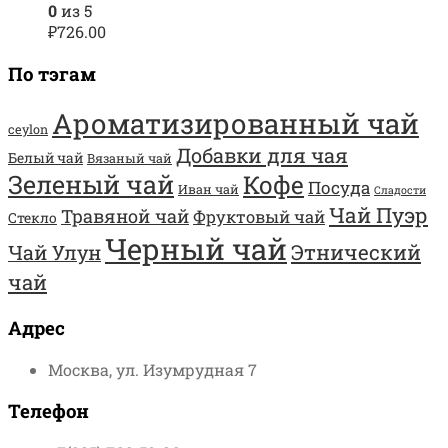
0
из 5
₽
726.00
По тэгам
Ароматизированный чай
ceylon
Добавки для чая
Белый чай
Вязаный чай
Зеленый чай
Кофе
Посуда
Иван чай
Сладости
Чай Пуэр
Травяной чай
Фруктовый чай
Стекло
Черный чай
Этнический
Чай Улун
чай
Адрес
Москва, ул. Изумрудная 7
Телефон