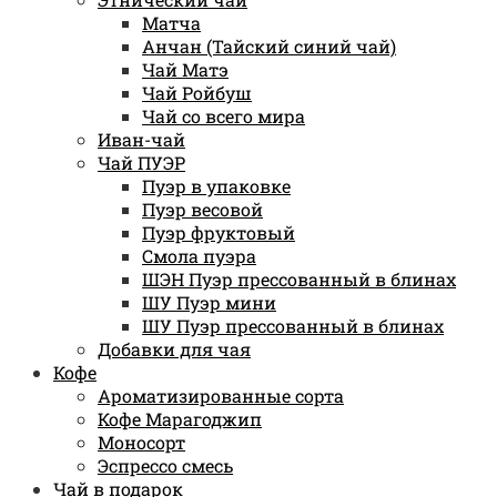
Матча
Анчан (Тайский синий чай)
Чай Матэ
Чай Ройбуш
Чай со всего мира
Иван-чай
Чай ПУЭР
Пуэр в упаковке
Пуэр весовой
Пуэр фруктовый
Смола пуэра
ШЭН Пуэр прессованный в блинах
ШУ Пуэр мини
ШУ Пуэр прессованный в блинах
Добавки для чая
Кофе
Ароматизированные сорта
Кофе Марагоджип
Моносорт
Эспрессо смесь
Чай в подарок