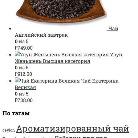
Чай
Английский завтрак
0
из 5
₽
749.00
Улун
Женьшень Высшая категория
0
из 5
₽
912.00
Чай Екатерина
Великая
0
из 5
₽
738.00
По тэгам
Ароматизированный чай
ceylon