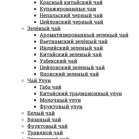
Красный китайский чай
Купажированные чаи
Непальский черный чай
Цейлонский черный чай
Зелёный чай
Ароматизированный зеленый чай
Вьетнамский зелёный чай
Индийский зеленый чай
Китайский зеленый чай
Узбекский чай
Цейлонский зеленый чай
Японский зеленый чай
Чай Улун
Габа чай
Китайский традиционный улун
Молочный улун
Фруктовый улун
Белый чай
Вязаный чай
Фруктовый чай
Травяной чай
Этнический чай