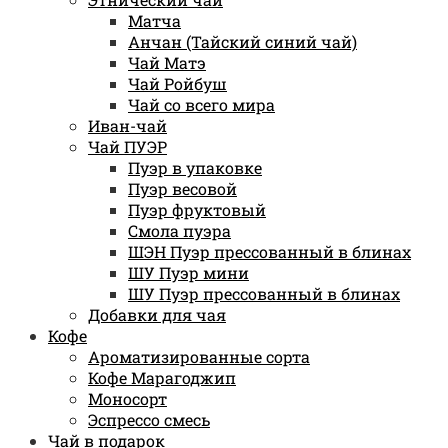
Матча
Анчан (Тайский синий чай)
Чай Матэ
Чай Ройбуш
Чай со всего мира
Иван-чай
Чай ПУЭР
Пуэр в упаковке
Пуэр весовой
Пуэр фруктовый
Смола пуэра
ШЭН Пуэр прессованный в блинах
ШУ Пуэр мини
ШУ Пуэр прессованный в блинах
Добавки для чая
Кофе
Ароматизированные сорта
Кофе Марагоджип
Моносорт
Эспрессо смесь
Чай в подарок