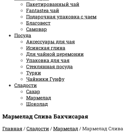
Пакетированный чай
Fantastea чай
Подарочная упаковка с чаем
Благовест
Самовар
Посуда
Аксессуары для чая
Исинская глина
Для чайной церемонии
Упаковка для чая
Стеклянная посуда
Турки
Чайники Гунфу
Сладости
Сахар
Мармелад
Шоколад
Мармелад Слива Бахчисарая
Главная
/
Сладости
/
Мармелад
/
Мармелад Слива