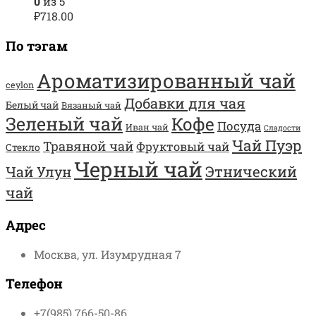
0
из 5
₽
718.00
По тэгам
Ароматизированный чай
ceylon
Добавки для чая
Белый чай
Вязаный чай
Зеленый чай
Кофе
Посуда
Иван чай
Сладости
Чай Пуэр
Травяной чай
Фруктовый чай
Стекло
Черный чай
Этнический
Чай Улун
чай
Адрес
Москва, ул. Изумрудная 7
Телефон
+7(985) 766-50-86