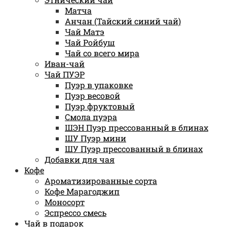
Матча
Анчан (Тайский синий чай)
Чай Матэ
Чай Ройбуш
Чай со всего мира
Иван-чай
Чай ПУЭР
Пуэр в упаковке
Пуэр весовой
Пуэр фруктовый
Смола пуэра
ШЭН Пуэр прессованный в блинах
ШУ Пуэр мини
ШУ Пуэр прессованный в блинах
Добавки для чая
Кофе
Ароматизированные сорта
Кофе Марагоджип
Моносорт
Эспрессо смесь
Чай в подарок