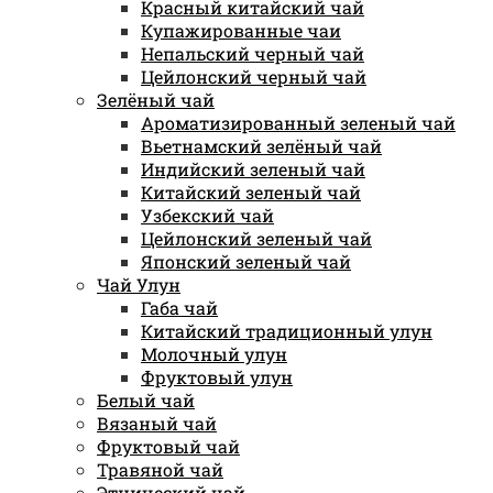
Красный китайский чай
Купажированные чаи
Непальский черный чай
Цейлонский черный чай
Зелёный чай
Ароматизированный зеленый чай
Вьетнамский зелёный чай
Индийский зеленый чай
Китайский зеленый чай
Узбекский чай
Цейлонский зеленый чай
Японский зеленый чай
Чай Улун
Габа чай
Китайский традиционный улун
Молочный улун
Фруктовый улун
Белый чай
Вязаный чай
Фруктовый чай
Травяной чай
Этнический чай