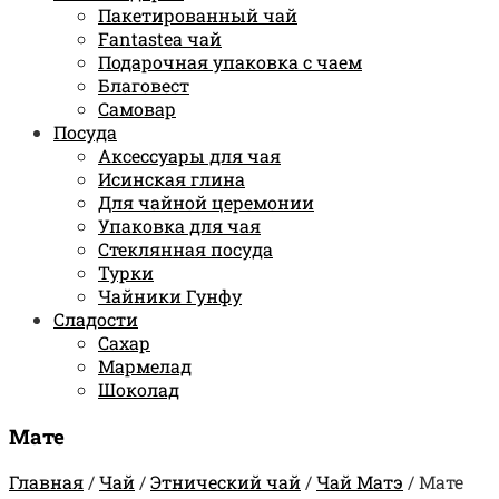
Пакетированный чай
Fantastea чай
Подарочная упаковка с чаем
Благовест
Самовар
Посуда
Аксессуары для чая
Исинская глина
Для чайной церемонии
Упаковка для чая
Стеклянная посуда
Турки
Чайники Гунфу
Сладости
Сахар
Мармелад
Шоколад
Мате
Главная
/
Чай
/
Этнический чай
/
Чай Матэ
/
Мате