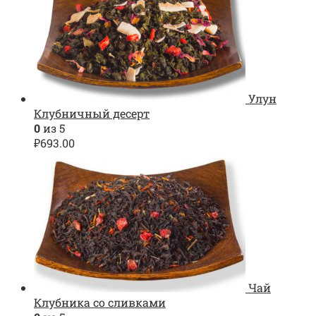
Улун
Клубничный десерт
0
из 5
₽
693.00
Чай
Клубника со сливками