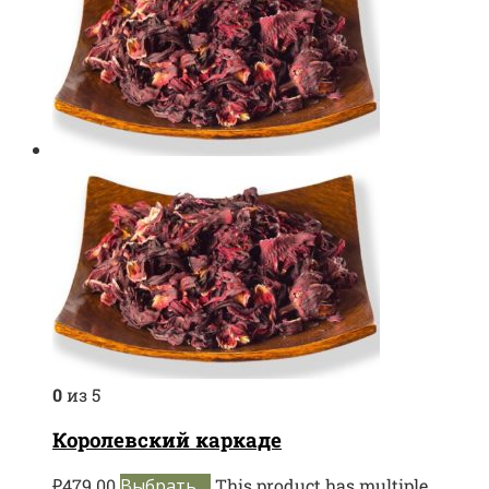
0
из 5
Королевский каркаде
₽
479.00
Выбрать ...
This product has multiple