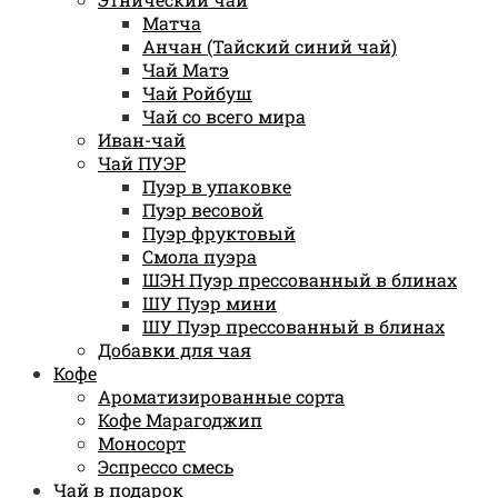
Матча
Анчан (Тайский синий чай)
Чай Матэ
Чай Ройбуш
Чай со всего мира
Иван-чай
Чай ПУЭР
Пуэр в упаковке
Пуэр весовой
Пуэр фруктовый
Смола пуэра
ШЭН Пуэр прессованный в блинах
ШУ Пуэр мини
ШУ Пуэр прессованный в блинах
Добавки для чая
Кофе
Ароматизированные сорта
Кофе Марагоджип
Моносорт
Эспрессо смесь
Чай в подарок