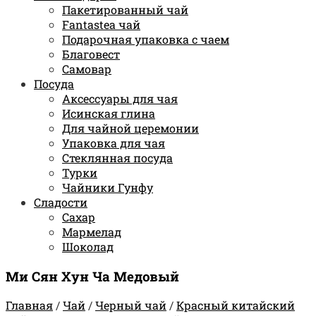
Пакетированный чай
Fantastea чай
Подарочная упаковка с чаем
Благовест
Самовар
Посуда
Аксессуары для чая
Исинская глина
Для чайной церемонии
Упаковка для чая
Стеклянная посуда
Турки
Чайники Гунфу
Сладости
Сахар
Мармелад
Шоколад
Ми Сян Хун Ча Медовый
Главная
/
Чай
/
Черный чай
/
Красный китайский