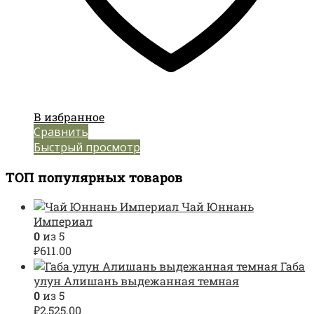
В избранное
Сравнить
Быстрый просмотр
ТОП популярных товаров
Чай Юннань
Империал
0
из 5
₽
611.00
Габа
улун Алишань выдежанная темная
0
из 5
₽
2,525.00