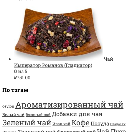
Чай
Император Романов (Гладиатор)
0
из 5
₽
751.00
По тэгам
Ароматизированный чай
ceylon
Добавки для чая
Белый чай
Вязаный чай
Зеленый чай
Кофе
Посуда
Иван чай
Сладости
Чай Пуэр
Травяной чай
Фруктовый чай