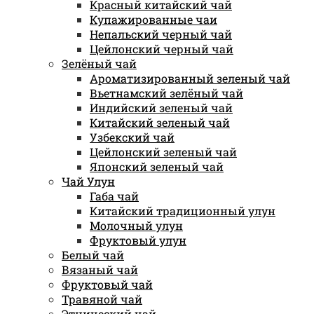
Красный китайский чай
Купажированные чаи
Непальский черный чай
Цейлонский черный чай
Зелёный чай
Ароматизированный зеленый чай
Вьетнамский зелёный чай
Индийский зеленый чай
Китайский зеленый чай
Узбекский чай
Цейлонский зеленый чай
Японский зеленый чай
Чай Улун
Габа чай
Китайский традиционный улун
Молочный улун
Фруктовый улун
Белый чай
Вязаный чай
Фруктовый чай
Травяной чай
Этнический чай