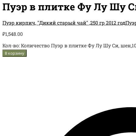
Пуэр в плитке Фу Лу Шу Си,
Пуэр кирпич, "Дикий старый чай" ,250 гр 2012 год
Пуэ
₽
1,548.00
Кол-во:
Количество Пуэр в плитке Фу Лу Шу Си, шен,100
В корзину