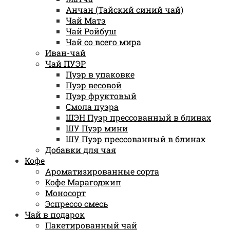
Анчан (Тайский синий чай)
Чай Матэ
Чай Ройбуш
Чай со всего мира
Иван-чай
Чай ПУЭР
Пуэр в упаковке
Пуэр весовой
Пуэр фруктовый
Смола пуэра
ШЭН Пуэр прессованный в блинах
ШУ Пуэр мини
ШУ Пуэр прессованный в блинах
Добавки для чая
Кофе
Ароматизированные сорта
Кофе Марагоджип
Моносорт
Эспрессо смесь
Чай в подарок
Пакетированный чай