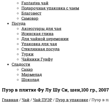
Fantastea чай
Подарочная упаковка с чаем
Благовест
Самовар
Посуда
Аксессуары для чая
Исинская глина
Для чайной церемонии
Упаковка для чая
Стеклянная посуда
Турки
Чайники Гунфу
Сладости
Сахар
Мармелад
Шоколад
Пуэр в плитке Фу Лу Шу Си, шен,100 гр., 2007
Главная
/
Чай
/
Чай ПУЭР
/
Пуэр в упаковке
/
Пуэр в п