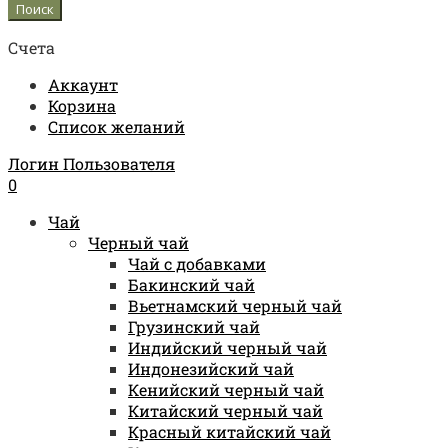
Счета
Аккаунт
Корзина
Список желаний
Логин Пользователя
0
Чай
Черный чай
Чай с добавками
Бакинский чай
Вьетнамский черный чай
Грузинский чай
Индийский черный чай
Индонезийский чай
Кенийский черный чай
Китайский черный чай
Красный китайский чай