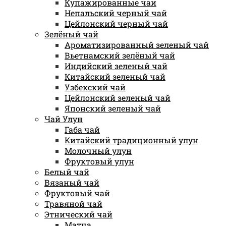
Купажированные чаи
Непальский черный чай
Цейлонский черный чай
Зелёный чай
Ароматизированный зеленый чай
Вьетнамский зелёный чай
Индийский зеленый чай
Китайский зеленый чай
Узбекский чай
Цейлонский зеленый чай
Японский зеленый чай
Чай Улун
Габа чай
Китайский традиционный улун
Молочный улун
Фруктовый улун
Белый чай
Вязаный чай
Фруктовый чай
Травяной чай
Этнический чай
Матча