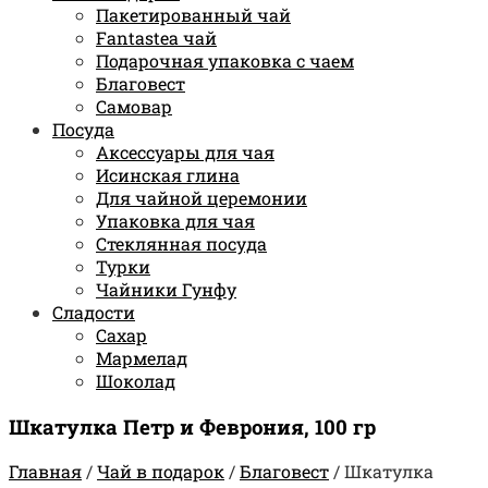
Пакетированный чай
Fantastea чай
Подарочная упаковка с чаем
Благовест
Самовар
Посуда
Аксессуары для чая
Исинская глина
Для чайной церемонии
Упаковка для чая
Стеклянная посуда
Турки
Чайники Гунфу
Сладости
Сахар
Мармелад
Шоколад
Шкатулка Петр и Феврония, 100 гр
Главная
/
Чай в подарок
/
Благовест
/
Шкатулка