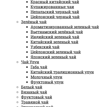
Красный китайский чай
Купажированные чаи
Непальский черный чай
Цейлонский черный чай
Зелёный чай
Ароматизированный зеленый чай
Вьетнамский зелёный чай
Индийский зеленый чай
Китайский зеленый чай
Узбекский чай
Цейлонский зеленый чай
Японский зеленый чай
Чай Улун
Габа чай
Китайский традиционный улун
Молочный улун
Фруктовый улун
Белый чай
Вязаный чай
Фруктовый чай
Травяной чай
Этнический чай