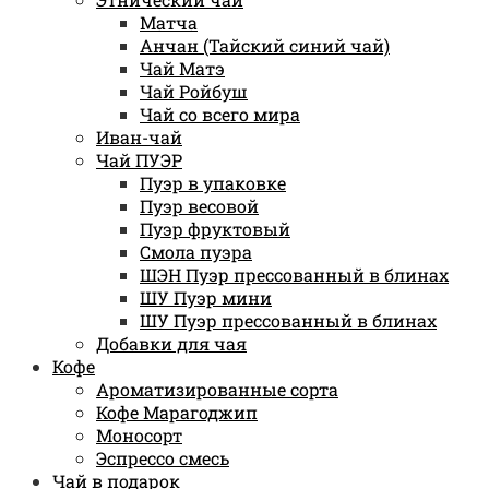
Матча
Анчан (Тайский синий чай)
Чай Матэ
Чай Ройбуш
Чай со всего мира
Иван-чай
Чай ПУЭР
Пуэр в упаковке
Пуэр весовой
Пуэр фруктовый
Смола пуэра
ШЭН Пуэр прессованный в блинах
ШУ Пуэр мини
ШУ Пуэр прессованный в блинах
Добавки для чая
Кофе
Ароматизированные сорта
Кофе Марагоджип
Моносорт
Эспрессо смесь
Чай в подарок