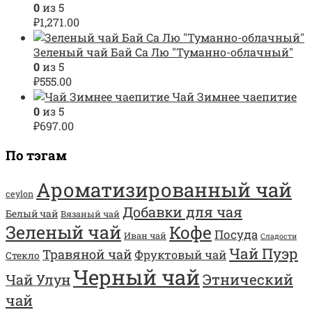
0
из 5
₽
1,271.00
Зеленый чай Бай Са Лю "Туманно-облачный"
0
из 5
₽
555.00
Чай Зимнее чаепитие
0
из 5
₽
697.00
По тэгам
Ароматизированный чай
ceylon
Добавки для чая
Белый чай
Вязаный чай
Зеленый чай
Кофе
Посуда
Иван чай
Сладости
Чай Пуэр
Травяной чай
Фруктовый чай
Стекло
Черный чай
Этнический
Чай Улун
чай