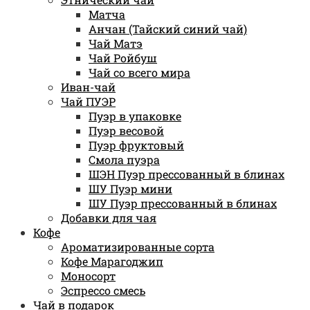
Матча
Анчан (Тайский синий чай)
Чай Матэ
Чай Ройбуш
Чай со всего мира
Иван-чай
Чай ПУЭР
Пуэр в упаковке
Пуэр весовой
Пуэр фруктовый
Смола пуэра
ШЭН Пуэр прессованный в блинах
ШУ Пуэр мини
ШУ Пуэр прессованный в блинах
Добавки для чая
Кофе
Ароматизированные сорта
Кофе Марагоджип
Моносорт
Эспрессо смесь
Чай в подарок