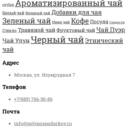
Ароматизированный чай
ceylon
Добавки для чая
Белый чай
Вязаный чай
Зеленый чай
Кофе
Посуда
Иван чай
Сладости
Чай Пуэр
Травяной чай
Фруктовый чай
Стекло
Черный чай
Этнический
Чай Улун
чай
Адрес
Москва, ул. Изумрудная 7
Телефон
+7(985) 766-50-86
Почта
info@polyanapodarkov.ru