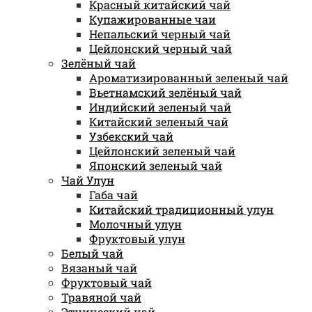
Красный китайский чай
Купажированные чаи
Непальский черный чай
Цейлонский черный чай
Зелёный чай
Ароматизированный зеленый чай
Вьетнамский зелёный чай
Индийский зеленый чай
Китайский зеленый чай
Узбекский чай
Цейлонский зеленый чай
Японский зеленый чай
Чай Улун
Габа чай
Китайский традиционный улун
Молочный улун
Фруктовый улун
Белый чай
Вязаный чай
Фруктовый чай
Травяной чай
Этнический чай