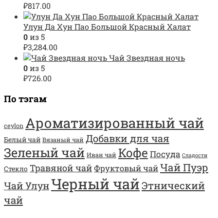
₽
817.00
Улун Да Хун Пао Большой Красный Халат
0
из 5
₽
3,284.00
Чай Звездная ночь
0
из 5
₽
726.00
По тэгам
Ароматизированный чай
ceylon
Добавки для чая
Белый чай
Вязаный чай
Зеленый чай
Кофе
Посуда
Иван чай
Сладости
Чай Пуэр
Травяной чай
Фруктовый чай
Стекло
Черный чай
Этнический
Чай Улун
чай