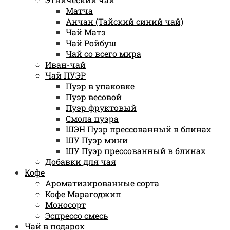
Матча
Анчан (Тайский синий чай)
Чай Матэ
Чай Ройбуш
Чай со всего мира
Иван-чай
Чай ПУЭР
Пуэр в упаковке
Пуэр весовой
Пуэр фруктовый
Смола пуэра
ШЭН Пуэр прессованный в блинах
ШУ Пуэр мини
ШУ Пуэр прессованный в блинах
Добавки для чая
Кофе
Ароматизированные сорта
Кофе Марагоджип
Моносорт
Эспрессо смесь
Чай в подарок