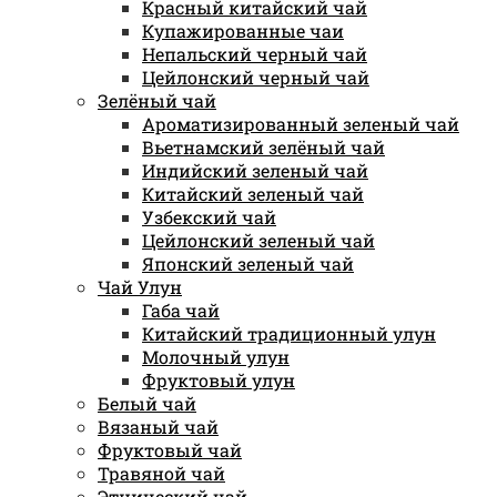
Красный китайский чай
Купажированные чаи
Непальский черный чай
Цейлонский черный чай
Зелёный чай
Ароматизированный зеленый чай
Вьетнамский зелёный чай
Индийский зеленый чай
Китайский зеленый чай
Узбекский чай
Цейлонский зеленый чай
Японский зеленый чай
Чай Улун
Габа чай
Китайский традиционный улун
Молочный улун
Фруктовый улун
Белый чай
Вязаный чай
Фруктовый чай
Травяной чай
Этнический чай