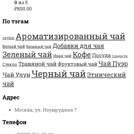
0
из 5
₽
800.00
По тэгам
Ароматизированный чай
ceylon
Добавки для чая
Белый чай
Вязаный чай
Зеленый чай
Кофе
Посуда
Иван чай
Сладости
Чай Пуэр
Травяной чай
Фруктовый чай
Стекло
Черный чай
Этнический
Чай Улун
чай
Адрес
Москва, ул. Изумрудная 7
Телефон