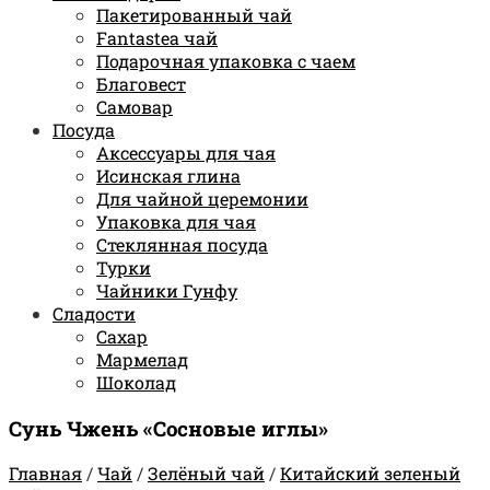
Пакетированный чай
Fantastea чай
Подарочная упаковка с чаем
Благовест
Самовар
Посуда
Аксессуары для чая
Исинская глина
Для чайной церемонии
Упаковка для чая
Стеклянная посуда
Турки
Чайники Гунфу
Сладости
Сахар
Мармелад
Шоколад
Сунь Чжень «Сосновые иглы»
Главная
/
Чай
/
Зелёный чай
/
Китайский зеленый