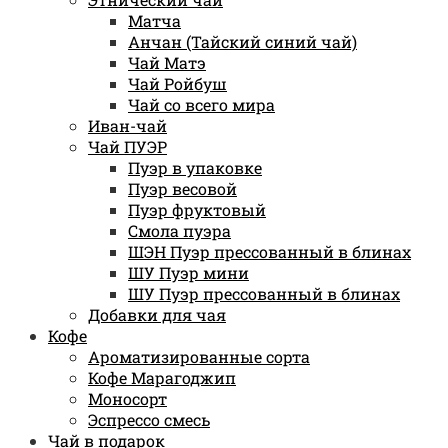
Матча
Анчан (Тайский синий чай)
Чай Матэ
Чай Ройбуш
Чай со всего мира
Иван-чай
Чай ПУЭР
Пуэр в упаковке
Пуэр весовой
Пуэр фруктовый
Смола пуэра
ШЭН Пуэр прессованный в блинах
ШУ Пуэр мини
ШУ Пуэр прессованный в блинах
Добавки для чая
Кофе
Ароматизированные сорта
Кофе Марагоджип
Моносорт
Эспрессо смесь
Чай в подарок