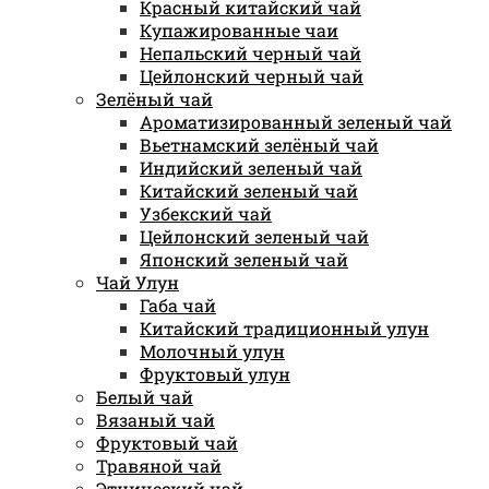
Красный китайский чай
Купажированные чаи
Непальский черный чай
Цейлонский черный чай
Зелёный чай
Ароматизированный зеленый чай
Вьетнамский зелёный чай
Индийский зеленый чай
Китайский зеленый чай
Узбекский чай
Цейлонский зеленый чай
Японский зеленый чай
Чай Улун
Габа чай
Китайский традиционный улун
Молочный улун
Фруктовый улун
Белый чай
Вязаный чай
Фруктовый чай
Травяной чай
Этнический чай