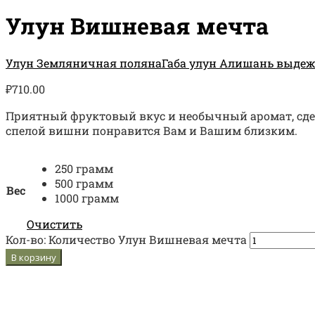
Улун Вишневая мечта
Улун Земляничная поляна
Габа улун Алишань выдеж
₽
710.00
Приятный фруктовый вкус и необычный аромат, сдел
спелой вишни понравится Вам и Вашим близким.
250 грамм
500 грамм
Вес
1000 грамм
Очистить
Кол-во:
Количество Улун Вишневая мечта
В корзину