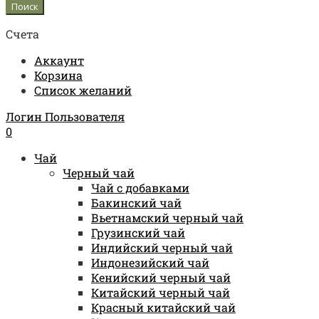
Счета
Аккаунт
Корзина
Список желаний
Логин Пользователя
0
Чай
Черный чай
Чай с добавками
Бакинский чай
Вьетнамский черный чай
Грузинский чай
Индийский черный чай
Индонезийский чай
Кенийский черный чай
Китайский черный чай
Красный китайский чай