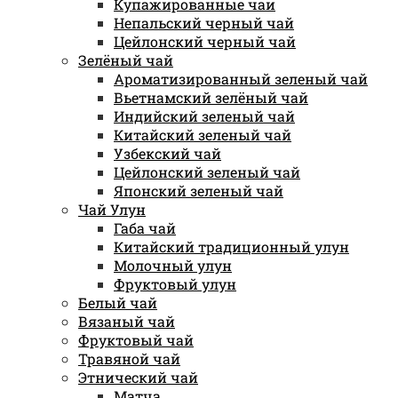
Купажированные чаи
Непальский черный чай
Цейлонский черный чай
Зелёный чай
Ароматизированный зеленый чай
Вьетнамский зелёный чай
Индийский зеленый чай
Китайский зеленый чай
Узбекский чай
Цейлонский зеленый чай
Японский зеленый чай
Чай Улун
Габа чай
Китайский традиционный улун
Молочный улун
Фруктовый улун
Белый чай
Вязаный чай
Фруктовый чай
Травяной чай
Этнический чай
Матча