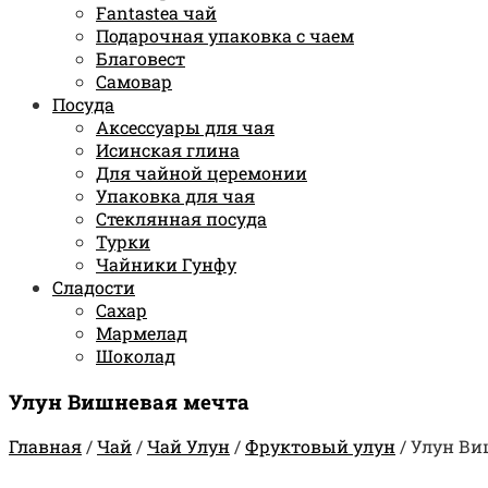
Fantastea чай
Подарочная упаковка с чаем
Благовест
Самовар
Посуда
Аксессуары для чая
Исинская глина
Для чайной церемонии
Упаковка для чая
Стеклянная посуда
Турки
Чайники Гунфу
Сладости
Сахар
Мармелад
Шоколад
Улун Вишневая мечта
Главная
/
Чай
/
Чай Улун
/
Фруктовый улун
/
Улун Ви