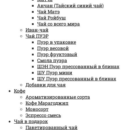
Анчан (Тайский синий чай)
Чай Матэ
Чай Ройбуш
Чай со всего мира
Иван-чай
Чай ПУЭР
Пуэр в упаковке
Пуэр весовой
Пуэр фруктовый
Смола пуэра
ШЭН Пуэр прессованный в блинах
ШУ Пуэр мини
ШУ Пуэр прессованный в блинах
Добавки для чая
Кофе
Ароматизированные сорта
Кофе Марагоджип
Моносорт
Эспрессо смесь
Чай в подарок
Пакетированный чай