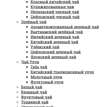
Красный китайский чай
Купажированные чаи
Непальский черный чай
Цейлонский черный чай
Зелёный чай
Ароматизированный зеленый чай
Вьетнамский зелёный чай
Индийский зеленый чай
Китайский зеленый чай
Узбекский чай
Цейлонский зеленый чай
Японский зеленый чай
Чай Улун
Габа чай
Китайский традиционный улун
Молочный улун
Фруктовый улун
Белый чай
Вязаный чай
Фруктовый чай
Травяной чай
Этнический чай