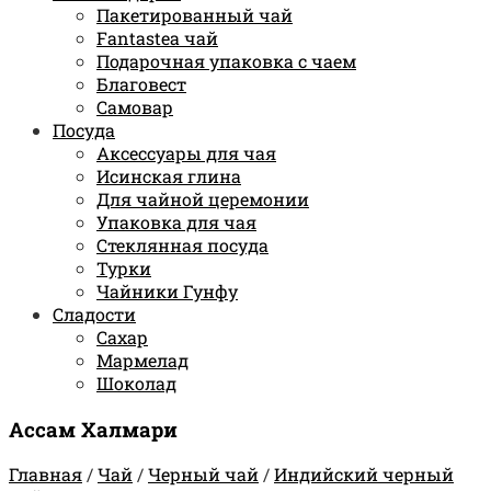
Пакетированный чай
Fantastea чай
Подарочная упаковка с чаем
Благовест
Самовар
Посуда
Аксессуары для чая
Исинская глина
Для чайной церемонии
Упаковка для чая
Стеклянная посуда
Турки
Чайники Гунфу
Сладости
Сахар
Мармелад
Шоколад
Ассам Халмари
Главная
/
Чай
/
Черный чай
/
Индийский черный