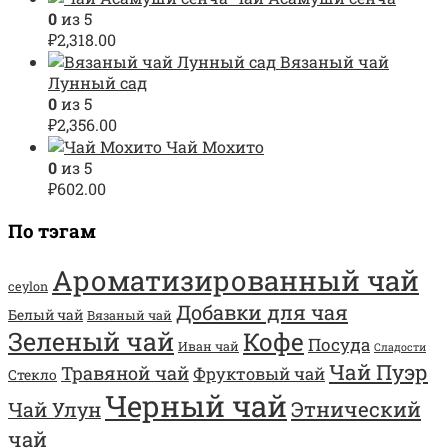
0
из 5
₽
2,318.00
Вязаный чай
Лунный сад
0
из 5
₽
2,356.00
Чай Мохито
0
из 5
₽
602.00
По тэгам
Ароматизированный чай
ceylon
Добавки для чая
Белый чай
Вязаный чай
Зеленый чай
Кофе
Посуда
Иван чай
Сладости
Чай Пуэр
Травяной чай
Фруктовый чай
Стекло
Черный чай
Этнический
Чай Улун
чай