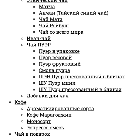
Матча
Анчан (Тайский синий чай)
Чай Матэ
Чай Ройбуш
Чай со всего мира
Иван-чай
Чай ПУЭР
Пуэр в упаковке
Пуэр весовой
Пуэр фруктовый
Смола пуэра
ШЭН Пуэр прессованный в блинах
ШУ Пуэр мини
ШУ Пуэр прессованный в блинах
Добавки для чая
Кофе
Ароматизированные сорта
Кофе Марагоджип
Моносорт
Эспрессо смесь
Чай в подарок