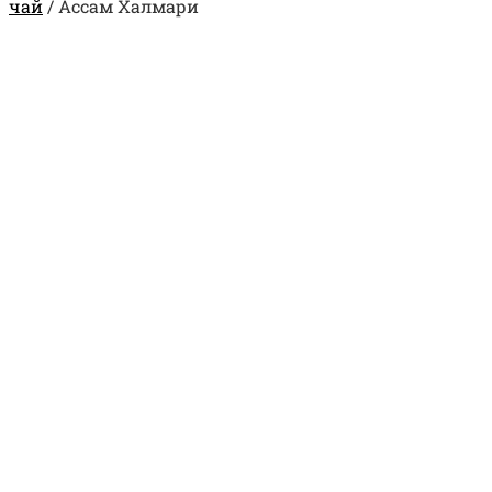
чай
/
Ассам Халмари