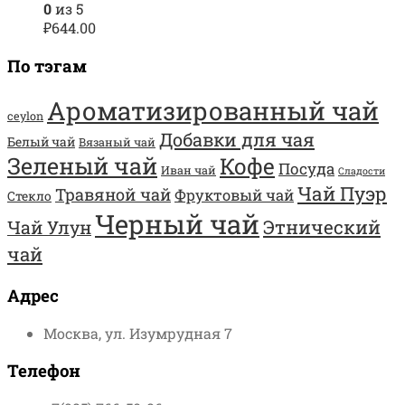
0
из 5
₽
644.00
По тэгам
Ароматизированный чай
ceylon
Добавки для чая
Белый чай
Вязаный чай
Зеленый чай
Кофе
Посуда
Иван чай
Сладости
Чай Пуэр
Травяной чай
Фруктовый чай
Стекло
Черный чай
Этнический
Чай Улун
чай
Адрес
Москва, ул. Изумрудная 7
Телефон