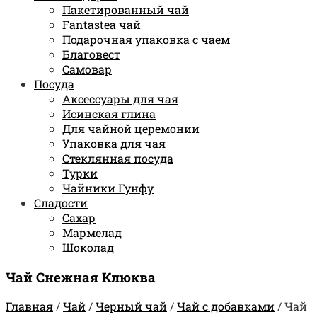
Пакетированный чай
Fantastea чай
Подарочная упаковка с чаем
Благовест
Самовар
Посуда
Аксессуары для чая
Исинская глина
Для чайной церемонии
Упаковка для чая
Стеклянная посуда
Турки
Чайники Гунфу
Сладости
Сахар
Мармелад
Шоколад
Чай Снежная Клюква
Главная
/
Чай
/
Черный чай
/
Чай с добавками
/
Чай