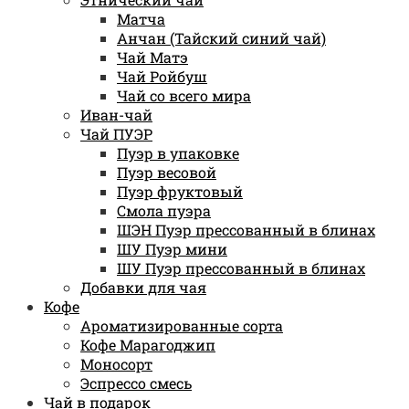
Матча
Анчан (Тайский синий чай)
Чай Матэ
Чай Ройбуш
Чай со всего мира
Иван-чай
Чай ПУЭР
Пуэр в упаковке
Пуэр весовой
Пуэр фруктовый
Смола пуэра
ШЭН Пуэр прессованный в блинах
ШУ Пуэр мини
ШУ Пуэр прессованный в блинах
Добавки для чая
Кофе
Ароматизированные сорта
Кофе Марагоджип
Моносорт
Эспрессо смесь
Чай в подарок