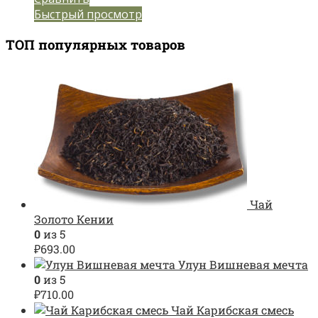
Быстрый просмотр
ТОП популярных товаров
Чай
Золото Кении
0
из 5
₽
693.00
Улун Вишневая мечта
0
из 5
₽
710.00
Чай Карибская смесь