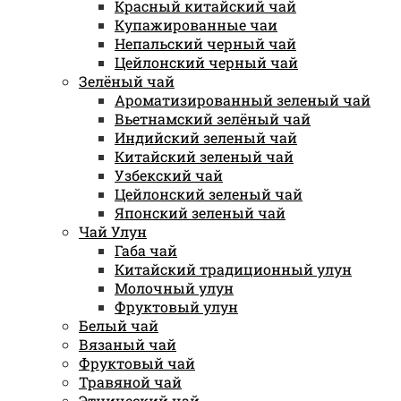
Красный китайский чай
Купажированные чаи
Непальский черный чай
Цейлонский черный чай
Зелёный чай
Ароматизированный зеленый чай
Вьетнамский зелёный чай
Индийский зеленый чай
Китайский зеленый чай
Узбекский чай
Цейлонский зеленый чай
Японский зеленый чай
Чай Улун
Габа чай
Китайский традиционный улун
Молочный улун
Фруктовый улун
Белый чай
Вязаный чай
Фруктовый чай
Травяной чай
Этнический чай