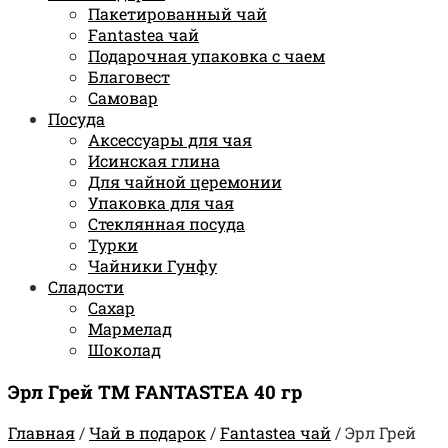
Пакетированный чай
Fantastea чай
Подарочная упаковка с чаем
Благовест
Самовар
Посуда
Аксессуары для чая
Исинская глина
Для чайной церемонии
Упаковка для чая
Стеклянная посуда
Турки
Чайники Гунфу
Сладости
Сахар
Мармелад
Шоколад
Эрл Грей TM FANTASTEA 40 гр
Главная
/
Чай в подарок
/
Fantastea чай
/
Эрл Грей