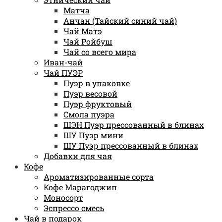
Матча
Анчан (Тайский синий чай)
Чай Матэ
Чай Ройбуш
Чай со всего мира
Иван-чай
Чай ПУЭР
Пуэр в упаковке
Пуэр весовой
Пуэр фруктовый
Смола пуэра
ШЭН Пуэр прессованный в блинах
ШУ Пуэр мини
ШУ Пуэр прессованный в блинах
Добавки для чая
Кофе
Ароматизированные сорта
Кофе Марагоджип
Моносорт
Эспрессо смесь
Чай в подарок