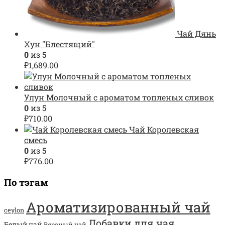
Чай Дянь
Хун "Блестящий"
0
из 5
₽
1,689.00
Улун Молочный с ароматом топленых сливок
0
из 5
₽
710.00
Чай Королевская
смесь
0
из 5
₽
776.00
По тэгам
Ароматизированный чай
ceylon
Добавки для чая
Белый чай
Вязаный чай