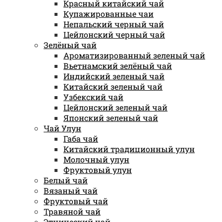
Красный китайский чай
Купажированные чаи
Непальский черный чай
Цейлонский черный чай
Зелёный чай
Ароматизированный зеленый чай
Вьетнамский зелёный чай
Индийский зеленый чай
Китайский зеленый чай
Узбекский чай
Цейлонский зеленый чай
Японский зеленый чай
Чай Улун
Габа чай
Китайский традиционный улун
Молочный улун
Фруктовый улун
Белый чай
Вязаный чай
Фруктовый чай
Травяной чай
Этнический чай