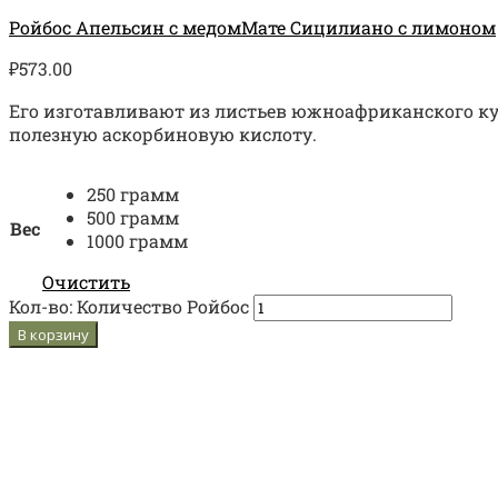
Ройбос Апельсин с медом
Мате Сицилиано с лимоном
₽
573.00
Его изготавливают из листьев южноафриканского ку
полезную аскорбиновую кислоту.
250 грамм
500 грамм
Вес
1000 грамм
Очистить
Кол-во:
Количество Ройбос
В корзину