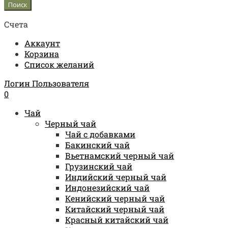
Счета
Аккаунт
Корзина
Список желаний
Логин Пользователя
0
Чай
Черный чай
Чай с добавками
Бакинский чай
Вьетнамский черный чай
Грузинский чай
Индийский черный чай
Индонезийский чай
Кенийский черный чай
Китайский черный чай
Красный китайский чай