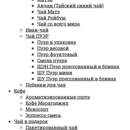
Анчан (Тайский синий чай)
Чай Матэ
Чай Ройбуш
Чай со всего мира
Иван-чай
Чай ПУЭР
Пуэр в упаковке
Пуэр весовой
Пуэр фруктовый
Смола пуэра
ШЭН Пуэр прессованный в блинах
ШУ Пуэр мини
ШУ Пуэр прессованный в блинах
Добавки для чая
Кофе
Ароматизированные сорта
Кофе Марагоджип
Моносорт
Эспрессо смесь
Чай в подарок
Пакетированный чай