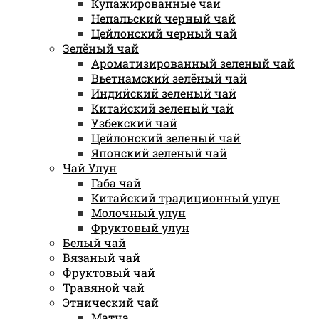
Купажированные чаи
Непальский черный чай
Цейлонский черный чай
Зелёный чай
Ароматизированный зеленый чай
Вьетнамский зелёный чай
Индийский зеленый чай
Китайский зеленый чай
Узбекский чай
Цейлонский зеленый чай
Японский зеленый чай
Чай Улун
Габа чай
Китайский традиционный улун
Молочный улун
Фруктовый улун
Белый чай
Вязаный чай
Фруктовый чай
Травяной чай
Этнический чай
Матча