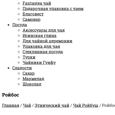
Fantastea чай
Подарочная упаковка с чаем
Благовест
Самовар
Посуда
Аксессуары для чая
Исинская глина
Для чайной церемонии
Упаковка для чая
Стеклянная посуда
Турки
Чайники Гунфу
Сладости
Сахар
Мармелад
Шоколад
Ройбос
Главная
/
Чай
/
Этнический чай
/
Чай Ройбуш
/
Ройбо