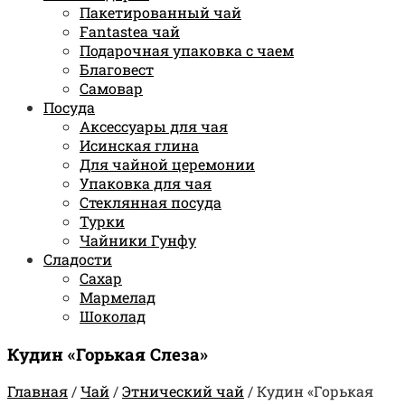
Пакетированный чай
Fantastea чай
Подарочная упаковка с чаем
Благовест
Самовар
Посуда
Аксессуары для чая
Исинская глина
Для чайной церемонии
Упаковка для чая
Стеклянная посуда
Турки
Чайники Гунфу
Сладости
Сахар
Мармелад
Шоколад
Кудин «Горькая Слеза»
Главная
/
Чай
/
Этнический чай
/
Кудин «Горькая