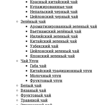
Красный китайский чай
Купажированные чаи
Непальский черный чай
Цейлонский черный чай
Зелёный чай
Ароматизированный зеленый чай
Вьетнамский зелёный чай
Индийский зеленый чай
Китайский зеленый чай
Узбекский чай
Цейлонский зеленый чай
Японский зеленый чай
Чай Улун
Габа чай
Китайский традиционный улун
Молочный улун
Фруктовый улун
Белый чай
Вязаный чай
Фруктовый чай
Травяной чай
Этнический чай