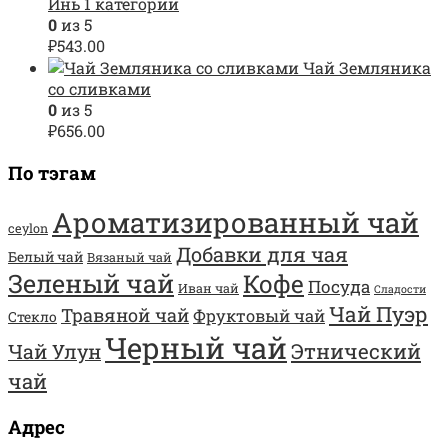
Инь 1 категории
0
из 5
₽
543.00
Чай Земляника
со сливками
0
из 5
₽
656.00
По тэгам
Ароматизированный чай
ceylon
Добавки для чая
Белый чай
Вязаный чай
Зеленый чай
Кофе
Посуда
Иван чай
Сладости
Чай Пуэр
Травяной чай
Фруктовый чай
Стекло
Черный чай
Этнический
Чай Улун
чай
Адрес