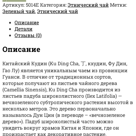
Артикул:
5014Е
Категория:
Этнический чай
Метки:
Зеленый чай
,
Этнический чай
Описание
Детали
Отзывы (0)
Описание
Китайский Кудин (Ku Ding Cha, 丁, кхудин, Фу Дин,
Гао Лу) является уникальным чаем из провинции
Гуанси. В отличие от традиционных сортов,
которые получают из листьев чайного дерева
(Camellia Sinensis), Ku Ding Cha производится из
листьев падуба широколистного (Ilex Latifolia) —
вечнозеленого субтропического растения высотой в
несколько метров. Это дерево первоначально
называлось Дун Цин (в переводе – «вечнозеленое
дерево»). Падуб широколистый часто можно
увидеть вокруг храмов Китая и Японии, где он
произрастает как декоративное растение.