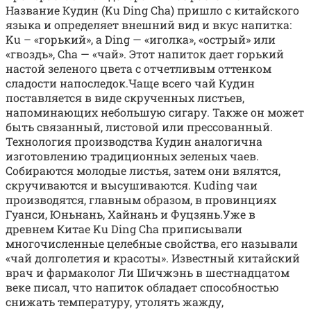
Название Кудин (Ku Ding Cha) пришло с китайского
языка и определяет внешний вид и вкус напитка:
Ku – «горький», а Ding — «иголка», «острый» или
«гвоздь», Cha — «чай». Этот напиток дает горький
настой зеленого цвета с отчетливым оттенком
сладости напоследок.Чаще всего чай Кудин
поставляется в виде скрученных листьев,
напоминающих небольшую сигару. Также он может
быть связанный, листовой или прессованный.
Технология производства Кудин аналогична
изготовлению традиционных зеленых чаев.
Собираются молодые листья, затем они вялятся,
скручиваются и высушиваются. Kuding чаи
производятся, главным образом, в провинциях
Гуанси, Юньнань, Хайнань и Фуцзянь.Уже в
древнем Китае Ku Ding Cha приписывали
многочисленные целебные свойства, его называли
«чай долголетия и красоты». Известный китайский
врач и фармаколог Ли Шичжэнь в шестнадцатом
веке писал, что напиток обладает способностью
снижать температуру, утолять жажду,