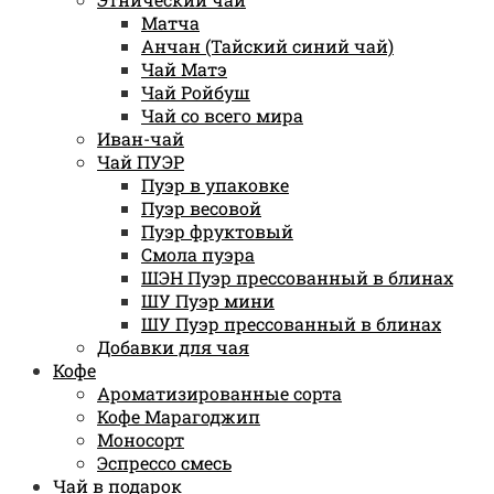
Матча
Анчан (Тайский синий чай)
Чай Матэ
Чай Ройбуш
Чай со всего мира
Иван-чай
Чай ПУЭР
Пуэр в упаковке
Пуэр весовой
Пуэр фруктовый
Смола пуэра
ШЭН Пуэр прессованный в блинах
ШУ Пуэр мини
ШУ Пуэр прессованный в блинах
Добавки для чая
Кофе
Ароматизированные сорта
Кофе Марагоджип
Моносорт
Эспрессо смесь
Чай в подарок