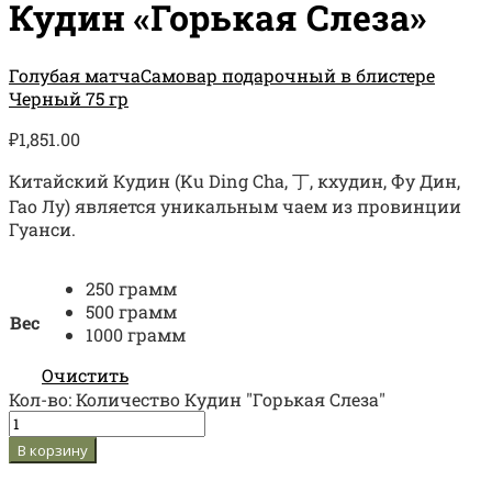
Кудин «Горькая Слеза»
Голубая матча
Самовар подарочный в блистере
Черный 75 гр
₽
1,851.00
Китайский Кудин (Ku Ding Cha, 丁, кхудин, Фу Дин,
Гао Лу) является уникальным чаем из провинции
Гуанси.
250 грамм
500 грамм
Вес
1000 грамм
Очистить
Кол-во:
Количество Кудин "Горькая Слеза"
В корзину