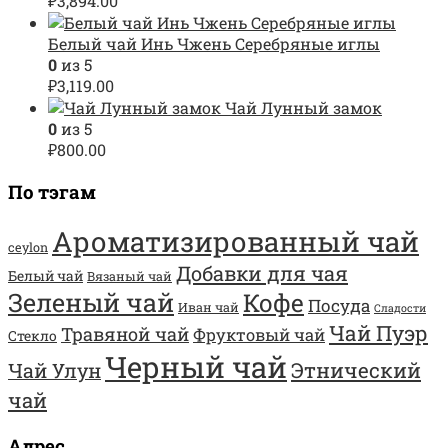
₽
3,894.00
Белый чай Инь Чжень Серебряные иглы
0
из 5
₽
3,119.00
Чай Лунный замок
0
из 5
₽
800.00
По тэгам
Ароматизированный чай
ceylon
Добавки для чая
Белый чай
Вязаный чай
Зеленый чай
Кофе
Посуда
Иван чай
Сладости
Чай Пуэр
Травяной чай
Фруктовый чай
Стекло
Черный чай
Этнический
Чай Улун
чай
Адрес