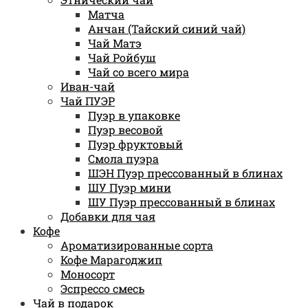
Матча
Анчан (Тайский синий чай)
Чай Матэ
Чай Ройбуш
Чай со всего мира
Иван-чай
Чай ПУЭР
Пуэр в упаковке
Пуэр весовой
Пуэр фруктовый
Смола пуэра
ШЭН Пуэр прессованный в блинах
ШУ Пуэр мини
ШУ Пуэр прессованный в блинах
Добавки для чая
Кофе
Ароматизированные сорта
Кофе Марагоджип
Моносорт
Эспрессо смесь
Чай в подарок