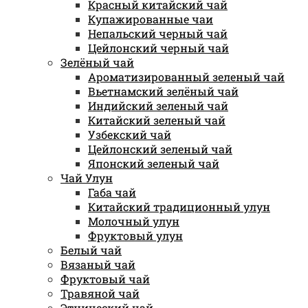
Красный китайский чай
Купажированные чаи
Непальский черный чай
Цейлонский черный чай
Зелёный чай
Ароматизированный зеленый чай
Вьетнамский зелёный чай
Индийский зеленый чай
Китайский зеленый чай
Узбекский чай
Цейлонский зеленый чай
Японский зеленый чай
Чай Улун
Габа чай
Китайский традиционный улун
Молочный улун
Фруктовый улун
Белый чай
Вязаный чай
Фруктовый чай
Травяной чай
Этнический чай