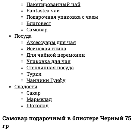
Пакетированный чай
Fantastea чай
Подарочная упаковка с чаем
Благовест
Самовар
Посуда
Аксессуары для чая
Исинская глина
Для чайной церемонии
Упаковка для чая
Стеклянная посуда
Турки
Чайники Гунфу
Сладости
Сахар
Мармелад
Шоколад
Самовар подарочный в блистере Черный 75
гр