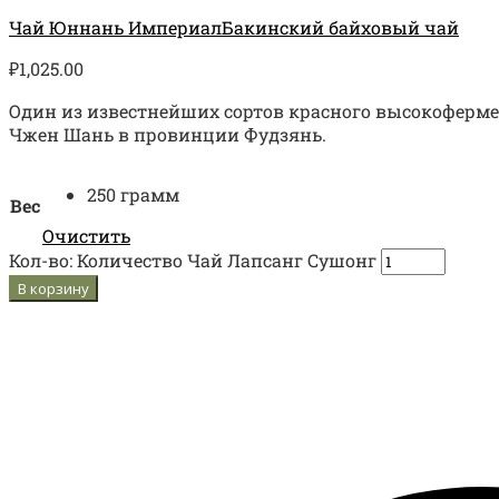
Чай Юннань Империал
Бакинский байховый чай
₽
1,025.00
Один из известнейших сортов красного высокоферме
Чжен Шань в провинции Фудзянь.
250 грамм
Вес
Очистить
Кол-во:
Количество Чай Лапсанг Сушонг
В корзину