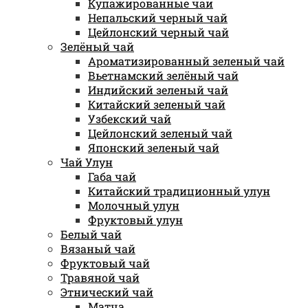
Купажированные чаи
Непальский черный чай
Цейлонский черный чай
Зелёный чай
Ароматизированный зеленый чай
Вьетнамский зелёный чай
Индийский зеленый чай
Китайский зеленый чай
Узбекский чай
Цейлонский зеленый чай
Японский зеленый чай
Чай Улун
Габа чай
Китайский традиционный улун
Молочный улун
Фруктовый улун
Белый чай
Вязаный чай
Фруктовый чай
Травяной чай
Этнический чай
Матча