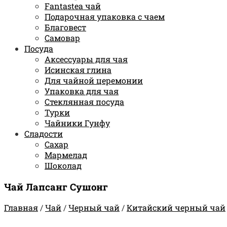
Fantastea чай
Подарочная упаковка с чаем
Благовест
Самовар
Посуда
Аксессуары для чая
Исинская глина
Для чайной церемонии
Упаковка для чая
Стеклянная посуда
Турки
Чайники Гунфу
Сладости
Сахар
Мармелад
Шоколад
Чай Лапсанг Сушонг
Главная
/
Чай
/
Черный чай
/
Китайский черный чай