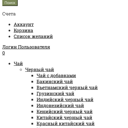
Счета
Аккаунт
Корзина
Список желаний
Логин Пользователя
0
Чай
Черный чай
Чай с добавками
Бакинский чай
Вьетнамский черный чай
Грузинский чай
Индийский черный чай
Индонезийский чай
Кенийский черный чай
Китайский черный чай
Красный китайский чай