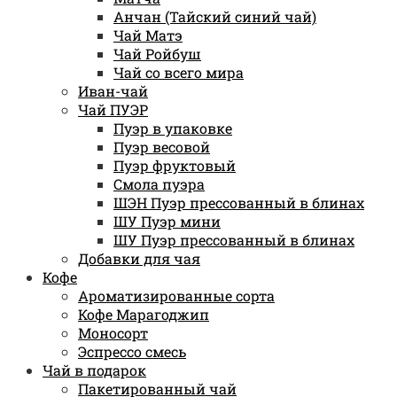
Анчан (Тайский синий чай)
Чай Матэ
Чай Ройбуш
Чай со всего мира
Иван-чай
Чай ПУЭР
Пуэр в упаковке
Пуэр весовой
Пуэр фруктовый
Смола пуэра
ШЭН Пуэр прессованный в блинах
ШУ Пуэр мини
ШУ Пуэр прессованный в блинах
Добавки для чая
Кофе
Ароматизированные сорта
Кофе Марагоджип
Моносорт
Эспрессо смесь
Чай в подарок
Пакетированный чай